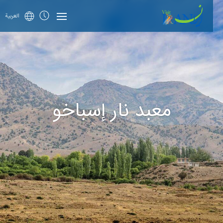
العربية
معبد نار إسباخو