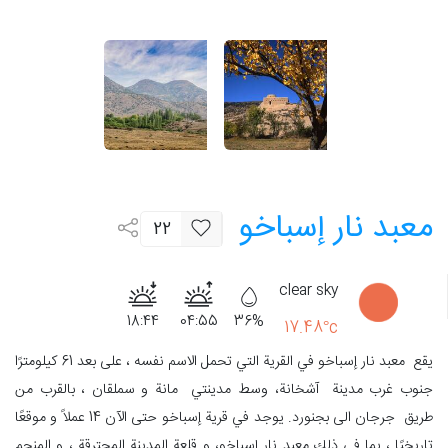
معبد نار إسباخو
22
clear sky
18:44
04:55
36%
17.48°c
يقع معبد نار إسباخو في القرية التي تحمل الاسم نفسه ، على بعد 61 كيلومترًا
جنوب غرب مدينة آشخانة، وسط مدينتي مانة و سملقان ، بالقرب من
طريق جرجان الی بجنورد. يوجد في قرية إسباخو حتى الآن 14 عملاً و موقعًا
تاريخيًا ، بما في ذلك معبد نار إسباخو، و قلعة المدينة المحترقة ، و المنجم