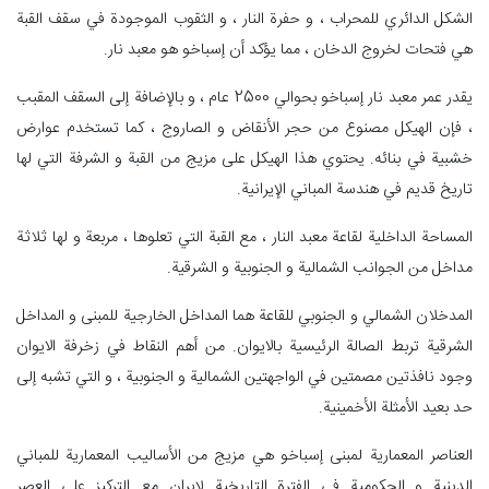
الشكل الدائري للمحراب ، و حفرة النار ، و الثقوب الموجودة في سقف القبة
هي فتحات لخروج الدخان ، مما يؤكد أن إسباخو هو معبد نار.
يقدر عمر معبد نار إسباخو بحوالي 2500 عام ، و بالإضافة إلى السقف المقبب
، فإن الهيكل مصنوع من حجر الأنقاض و الصاروج ، كما تستخدم عوارض
خشبية في بنائه. يحتوي هذا الهيكل على مزيج من القبة و الشرفة التي لها
تاريخ قديم في هندسة المباني الإيرانية.
المساحة الداخلية لقاعة معبد النار ، مع القبة التي تعلوها ، مربعة و لها ثلاثة
مداخل من الجوانب الشمالية و الجنوبية و الشرقية.
المدخلان الشمالي و الجنوبي للقاعة هما المداخل الخارجية للمبنى و المداخل
الشرقية تربط الصالة الرئيسية بالایوان. من أهم النقاط في زخرفة الایوان
وجود نافذتين مصمتين في الواجهتين الشمالية و الجنوبية ، و التي تشبه إلى
حد بعيد الأمثلة الأخمينية.
العناصر المعمارية لمبنى إسباخو هي مزيج من الأساليب المعمارية للمباني
الدينية و الحكومية في الفترة التاريخية لإيران مع التركيز على العصر