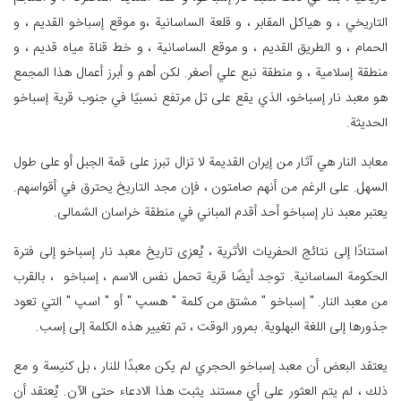
التاريخي ، و هياكل المقابر ، و قلعة الساسانية ،و موقع إسباخو القديم ، و
الحمام ، و الطريق القديم ، و موقع الساسانية ، و خط قناة مياه قديم ، و
منطقة إسلامية ، و منطقة نبع علي أصغر. لكن أهم و أبرز أعمال هذا المجمع
هو معبد نار إسباخو، الذي يقع على تل مرتفع نسبيًا في جنوب قرية إسباخو
الحديثة.
معابد النار هي آثار من إيران القديمة لا تزال تبرز على قمة الجبل أو على طول
السهل. على الرغم من أنهم صامتون ، فإن مجد التاريخ يحترق في أقواسهم.
يعتبر معبد نار إسباخو أحد أقدم المباني في منطقة خراسان الشمالی.
استنادًا إلى نتائج الحفريات الأثرية ، يُعزى تاريخ معبد نار إسباخو إلى فترة
الحكومة الساسانية. توجد أيضًا قرية تحمل نفس الاسم ، إسباخو ، بالقرب
من معبد النار. " إسباخو " مشتق من كلمة " هسپ " أو " اسپ " التي تعود
جذورها إلى اللغة البهلوية. بمرور الوقت ، تم تغيير هذه الكلمة إلى إسب.
يعتقد البعض أن معبد إسباخو الحجري لم يكن معبدًا للنار ، بل كنيسة و مع
ذلك ، لم يتم العثور على أي مستند يثبت هذا الادعاء حتى الآن. يُعتقد أن