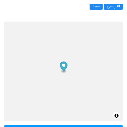
التاريخي
معبد