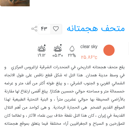
متحف هجمتانه
43
clear sky
19:12
05:30
22%
25.86°c
يقع متحف هجمتانه التاريخي في المنحدرات الشرقية لزاغروس المركزي و
في وسط مدينة همدان. هذا التل له شكل قطع ناقص على طول الاتجاه
الشمالي الغربي و الجنوب الشرقي ، و يبلغ طوله أكثر من ألف متر و عرضه
خمسمائة متر و مساحته حوالي خمسين هكتارًا. يبلغ أقصى ارتفاع لها مقارنة
بالأراضي المحيطة بها حوالي عشرين متراً ، و البنية التحتية الطبيعية لهذا
الموقع القديم الضخم هی الحجارة الرمادية. و هی كواحد من أهم التلال
القديمة في إيران ، كان هذا التل نقطة خلاف بين علماء الآثار ، و لطالما كان
للمؤرخين و السياح و الجغرافيين آراء مختلفة فيما يتعلق بموقع هجمتانه