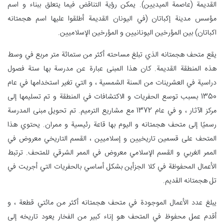
القديمة (عاصمة الميديين). يمكن رؤية التناقض فيما يتعلق ببناء و اسم
مؤسس مدينة إكباتان (في اليونان القديمة أطلقوا عليها اسم هجمتانه
اکباتان) بين المؤرخين اليونانيين و المؤرخين الإسلاميين.
يقع متحف هجمتانه الذي تبلغ مساحته أكثر من ستمائة متر مربع في وسط
هذه المنطقة القديمة. كان هذا المبنى عبارة عن مدرسة بها ستة فصول
دراسية في العشرينات من السنة الشمسية ، و التي تغير استخدامها في عام
1350 بسبب توسع الحفريات و الاكتشافات في المنطقة و تم تسليمها إلى
مركز الآثار ، و في عام 1372 مع مشاريع الترميم. تم تحويل مبنى المدرسة
رسميًا إلى متحف هجمتانه و اليوم بها قاعة رئيسية و ممران. يحتوي هذا
المتحف على قسمين تاريخيين و إسلاميين ، القسم التاريخي معروض في
الممر الغربي و القسم الإسلامي معروض في الممر الشرقي للمتحف. ترتبط
الأعمال المحفوظة في كلا الجزأين بشكل أساسي بالحفريات التي أجريت في
تل هجمتانه القديم.
يبلغ عدد الأعمال الموجودة في متحف هجمتانه أكثر من مائتي قطعة ، و
أقدم عمل محفوظ في المتحف هو إناء كبير من الفخار يعود تاريخه إلى