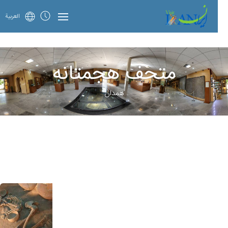
العربية
متحف هجمتانه
همدان