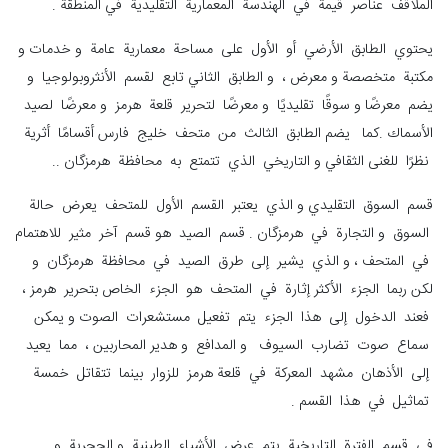
الملاقف عناصر قيمة في الهندسة المعمارية التقليدية في المنطقة .
يحتوي الطابق الأرضي أو الأول على مساحة معمارية عامة و خدمات و
مكتبة متخصصة و معرض ، و الطابق الثاني تابع لقسم الأنثروبولوجيا و
يضم معرضًا و سوقًا تقليديًا و معرضًا لتحرير قلعة هرمز و معرضًا لصيد
الأسماك .كما يضم الطابق الثالث من متحف خلیج فارس أقسامًا أثرية
نظرًا للغنى الثقافي و التاريخي الذي تتمتع به محافظة هرمزگان ..
قسم السوق التقليدي و الذي يعتبر القسم الأول للمتحف يعرض حالة
السوق و التجارة في هرمزگان . قسم الصيد هو قسم آخر مثير للاهتمام
في المتحف ، و الذي يشير إلى طرق الصيد في محافظة هرمزگان و
لكن ربما الجزء الأكثر إثارة في المتحف هو الجزء الخاص بتحرير هرمز ،
فعند الدخول إلى هذا الجزء يتم تفعيل مستشعرات الصوت و يمكن
سماع صوت تضارب السيوف و المدافع و هدير المحاربين ، مما يعيد
إلى الأذهان مشهد المعركة في قلعة هرمز للزوار بينما تتقاتل خمسة
تماثيل في هذا القسم .
في قسم الفترة التاريخية يتم عرض الأشياء الطينية و الحجرية و