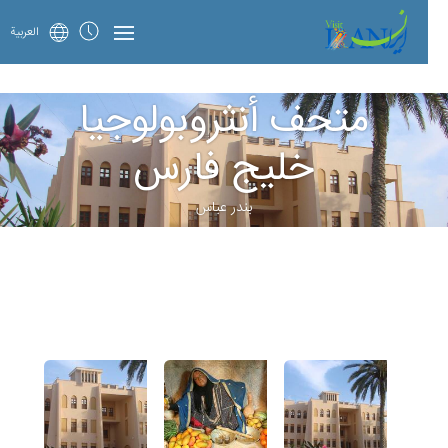
العربية
متحف أنثروبولوجيا
خلیج ‌فارس
بندر عباس