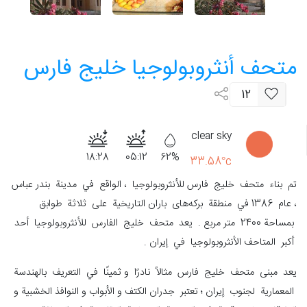
متحف أنثروبولوجيا خلیج ‌فارس
12
clear sky
18:28
05:12
62%
33.58°c
تم بناء متحف خلیج ‌فارس للأنثروبولوجيا ، الواقع في مدينة بندر عباس
، عام 1386 في منطقة برکه‌های باران التاريخية على ثلاثة طوابق
بمساحة 2400 متر مربع . يعد متحف خليج الفارس للأنثروبولوجيا أحد
أكبر المتاحف الأنثروبولوجيا في إيران .
يعد مبنى متحف خلیج ‌فارس مثالاً نادرًا و ثمينًا في التعريف بالهندسة
المعمارية لجنوب إيران ؛ تعتبر جدران الكتف و الأبواب و النوافذ الخشبية و