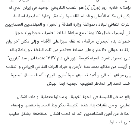
بإطلالة خلابة. زور زور(زُر زُر) هو النصب التاريخي الوحيد في إيران الذي لم
يكن في مكانه الأصلي و قد تم نقله مرة واحدة. الإدارة التنفيذية لمنظمة
التراث الثقافي للبلاد ، بموافقة وزارة الطاقة و الخبراء و المهندسين المعماريين
في أرمينيا ، خلال 25 يومًا ، مع مراعاة النقاط العلمية ، حجرًا وراء حجرًا ،
خطوات بناء الجدران مرقمة ، تم نقله سيرًا على الأقدام و إلى مكان آخر يبلغ
ارتفاعه حوالي 110 متر و على مسافة 600متر من تلك النقطة ، و إعادة بنائه
على صخرة. غمرت المياه كنيسة الزور في عام 1367 عندما انهار سد "بارون"
و أزيلت من مكانها بمساعدة الأرمن و خبراء التراث الثقافي الإيراني و انتقلت
إلى موقعها الحالي و أعيد تجميعها مرة أخرى. اليوم ، أضاف جمال البحيرة
خلف السد إلى المناظر الطبيعية الجميلة لهذا الهيكل.
يقع مدخل الكنيسة في الجهة الغربية ، و مادتها معدنية و ذات اشکال
صليبي. و من تقنيات بناء هذه الكنيسة نذكر ربط الحجارة ببعضها و إخفاء
الملاط عن أعين المشاهدين. كما تم نحت اشکال المتقاطعة بشکل صلیب
على الحجارة.