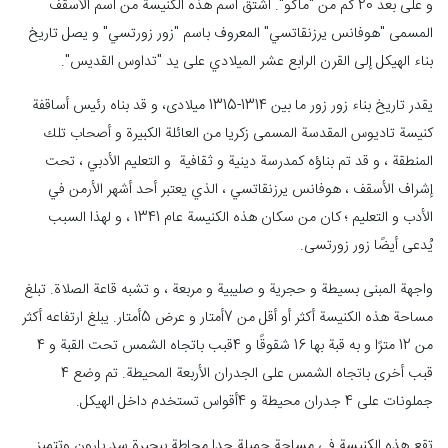
و على بعد 20 كم من "ماكو". اشتق اسم هذه الكنيسة من اسم الأسقف
المسمى "هوفانس يرزنقاتسي" المعروف باسم "زور زورتسي" و يصل تاريخ
بناء الهيكل إلى القرن الرابع عشر الميلادي على يد "تداوس القدیس".
يقدر تاريخ بناء زور زور ما بين 1314-1315 میلادی، و قد بناه رئيس أساقفة
كنيسة تاديوس المقدسة المسمى زكريا من العائلة الكبيرة و أصحاب تلك
المنطقة ، و قد تم بناؤه كمدرسة دينية و ثقافية و التعليم الأدبي ، تحت
إشراف الأسقف ، هوفانس يرزنقاتسي ، الذي يعتبر أحد أشهر الأرمن في
الأدب و التعليم ؛ كان من سكان هذه الكنيسة عام 1341 ، و لهذا السبب
يُدعى أيضًا زور زورتسی.
واجهة المبنى بسيطة و حجرية و صليبية و مربعة ، و تشبه قاعة الصلاة. تبلغ
مساحة هذه الكنيسة أكثر أو أقل من 7أمتار و عرض 5أمتار. يبلغ ارتفاعه أكثر
من 12 مترًا و به قبة بها 16 شقوقًا و 4قبب باتجاه الشمس تحت القبة و 4
قبب أخرى باتجاه الشمس على الجدران الأربعة المحيطة. تم وضع 4
جملونات على 4 جدران محيطة و 4أقواس تستخدم داخل الهيكل.
تقع هذه الكنيسة في مساحة جميلة جدا محاطة ببحيرة سد بارون وتتميز