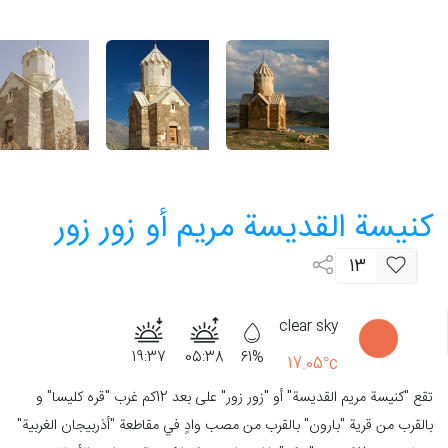
كنيسة القديسة مريم أو زور زور
13
clear sky
19:37
05:38
61%
17.05°c
تقع "كنيسة مريم القدیسة" أو "زور زور" على بعد 12كم غرب "قره كليسا" و
بالقرب من قرية "بارون" بالقرب من مصب وادٍ في مقاطعة "أذربيجان الغربية"