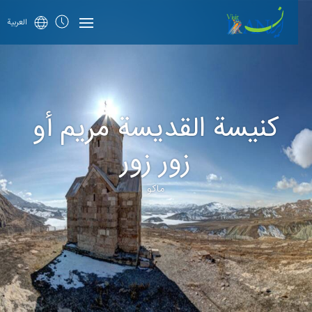
العربية
كنيسة القديسة مريم أو
زور زور
ماکو