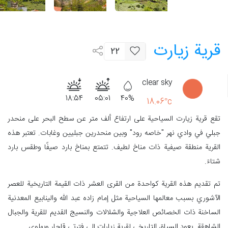
قرية زيارت
22
clear sky
18:54
05:01
40%
18.06°c
تقع قرية زيارت السياحية على ارتفاع ألف متر عن سطح البحر على منحدر
جبلي في وادي نهر "خاصه رود" وبين منحدرين جبليين وغابات. تعتبر هذه
القرية منطقة صيفية ذات مناخ لطيف. تتمتع بمناخ بارد صيفًا وطقس بارد
شتاءَ.
تم تقديم هذه القرية كواحدة من القرى العشر ذات القيمة التاريخية للعصر
الآشوري بسبب معالمها السياحية مثل إمام زاده عبد الله والينابيع المعدنية
الساخنة ذات الخصائص العلاجية والشلالات والنسيج القديم للقرية والجبال
الشاهقة. يعود السياق التاريخي لقرية زيارات إلى فترتي قاجار وبهلوي.