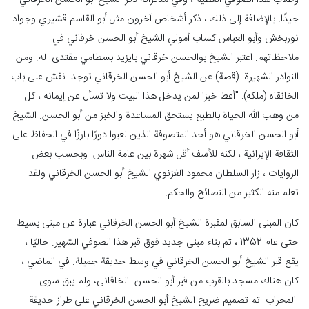
وطلاب هذا الصوفي العظيم ، وفي مذكراته ذكر الشيخ أبو الحسن الخرقاني
جيدًا. بالإضافة إلى ذلك ، ذكر أشخاص آخرون مثل أبو القاسم قشيري وجواد
نوربخش وأبو العباس كساب أمولي الشيخ أبو الحسن خرقاني في
ملاحظاتهم. اعتبر الشيخ بوالحسن خرقاني بايزيد بسطامي مقتدى له. ومن
النوادر الشهيرة (قصة) عن الشيخ أبو الحسن الخرقاني توجد نقش على باب
الخانقاه (ملکه): "أعط خبزا لمن يدخل هذا البيت ولا تسأل عن إيمانه ، كل
من وهب الله الحياة بالطبع يستحق المساعدة والخبز من أبو الحسن. الشيخ
أبو الحسن الخرقاني هو أحد المتصوفة الذين لعبوا دورًا بارزًا في الحفاظ على
الثقافة الإيرانية ، لكنه للأسف أقل شهرة بين عامة الناس. وبحسب بعض
الروايات ، زار السلطان محمود الغزنوي الشيخ أبو الحسن الخرقاني ولقد
تعلم منه الكثير من النصائح والحکم.
كان المبنى السابق لمقبرة الشيخ أبو الحسن الخرقاني عبارة عن مبنى بسيط
حتى عام 1352 ، تم بناء مبنى جديد فوق قبر هذا الصوفي الشهير. حاليًا ،
يقع قبر الشيخ أبو الحسن الخرقاني في وسط حديقة جميلة. في الماضي ،
كان هناك مسجد بالقرب من قبر أبو الحسن الخاقانی، ولم يبق سوى
المحراب. تم تصميم ضريح الشيخ أبو الحسن الخرقاني على طراز حديقة