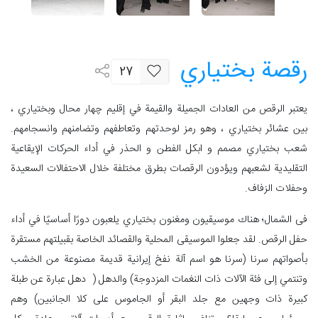
رقصة بختياري
27
يعتبر الرقص من العادات الجميلة والقيمة في إقليم چهار محال وبختياري ،
بين عشائر بختياري ، وهو رمز لوحدتهم وتعاطفهم وتضامنهم وانسجامهم.
شعب بختياري مصمم و ابکل الفطن و الحذر في أداء الحركات الإيقاعية
التقليدية لشعبهم ويؤدون الرقصات بطرق مختلفة خلال الاحتفالات السعيدة
وحفلات الزفاف.
فى الشمال؛ هناك موسيقيون ومغنون بختياري يلعبون دورًا أساسيًا في أداء
حفل الرقص. لقد جعلوا الموسيقى المحلية والقصائد الخاصة بقبيلتهم مستقرة
بأصواتهم سرنا (سرنا هو اسم آلة نفخ إيرانية قديمة مصنوعة من الخشب
وتنتمي إلى فئة الآلات ذات النغمات المزدوجة) والدهل ( دهل عبارة عن طبلة
كبيرة ذات وجهين مع جلد البقر أو الجاموس على كلا الجانبين) وهم