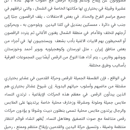
مسؤولون عن إيقاع وتناغم وإثارة الرقص مع أصوات آلاتهم. عادة ، كل
عشیرة وقبيلة في بختياري لها مكانتها الخاصة في الشمال ، والتي ترافقهم في
جميع مراسم الفرح والحداد. في بعض الاحتفالات ، يقف الراقصون جنبًا إلى
جنب في دائرة ، ممسكين بمنديل في كلتا الیدین ويلوحون به ، ويحركون
أرجلهم للخلف وللأمام. في منطقة الشمال يغنون الأغاني ثم يتردد الراقصون
أو المحيطون بهم الابیات الاغنیة بأدب بشعف ويستجيبون لها. في أجزاء من
بعض مناطق إيران ، مثل لورستان وكوهجيلويه وبوير أحمد وخوزستان
وبوشهر وفارس ، يتم أداء هذا النوع من الرقص أيضًا بين المجموعات العرقية
بأساليب وطرق مختلفة.
في الواقع ، فإن الفلسفة الجميلة للرقص وحركة القدمين في عشایر بختياري
مشتقة من ماضیهم وأسلوب حياتهم البدوية. إن شيوخ عشائر بختياري هم
الذين يبدأون الرقص. في معظم هذه الحركات الإيقاعية ، ترتدي النساء
ملابس جميلة وملونة ومشرقة وزخارف محلية خاصة يرتدينها على الملابس
والرجال يرتدون ملابس محلية تسمى بنطلون دبیت وشوقا و يؤدون حركات
رقص متناغمة مع صوت التصفيق وهلاهل النساء. يُظهر انشاء قوائم انتظار
منتظمة وضيقة ، وتنسيق حركة اليدين والقدمين بإيقاع منتظم وممتع ، رحیل