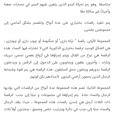
متناسقة وهو رمز لحركة البدو الذين يتعين عليهم السير في مسارات صعبة
وأحيانًا غير سالكة معًا.
يتم تنفيذ رقصات بختياري على عدة أنواع وتنقسم بشكل أساسي إلى
مجموعتين عامتين:
المجموعة الأولى: رقصة " ترکه بازی" أو جنگنومة أو چوب بازی أو چوبازی ،
هي الشكل الوحيد لرقصة بختياري الذكورية التي لا تشارك فيها النساء. هذه
الرقصة هي نوع من القتال ويتم إجراؤها في أزواج بعصي تسمى ديريك
وتارك ، وآخرون يقفون ويتناوبون على الدخول إلى الرقص و ويدخلون
الرقصة بدورهم ويحلون محل السابقون. هذه الرقصة هي رمز لقوة وشجاعة
الرجال الذين يحمون أراضي البدوی لأجدادهم بكل قوتهم.
المجموعة الثانية: تضم هذه المجموعة عدة أنواع من الرقصات التي يؤديها
الرجال والنساء عادة يتم إجراؤها في مجموعات و جنبًا إلى جنب. الرقصة
ذات الثلاث أرجل هي إحدى رقصات هذه المجموعة ، حيث يقف الرجال
والنساء جنبًا إلى جنب في دائرة وبترتيب خاص ومنسق ، يتخذون أولاً ثلاث