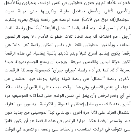
خطوات للأمام ثم يتراجعون خطوتين في نفس الوقت ، يتحركون يدًا لأسفل
والأخرى لأعلى ولأسفل بمناديل ملونة ويكررونها حتى نهاية صوت
التوشمال(إنه نوع من الآلات). هذه الرقصة هي رقصة بإيقاع بطيء يشارك
فيها كبار السن أيضًا. يتم أداء رقصة "المنديل الأربعة" أيضًا مثل رقصة الثلاث
أرجل ، مع اختلاف أنه بعد اتخاذ ثلاث خطوات للأمام ، لا يعود الراقصون
للخلف ، ويأخذون خطوتين فقط فی نفس المکان. رقصة "هی دته" هي
رقصة يكون إيقاعها أسرع قليلاً ويتم تأديتها بأغنية إيقاعية. في هذه الرقصة
تكون حركة اليدين والقدمين سريعة ، ويجب أن يتمتع الجسم بمرونة جيدة
لسرعة أدائه. كما يتم أداء رقصة "جيران جيران" كمجموعة ومماثلة للرقصات
الأخرى. رقصة "التمثال" هي رقصة شيقة وراقية يتوقف فيها الطشمال عن
العزف في بعض الأحيان وفي هذا الوقت ، يجب على الراقص أن يقف ساكنًا
في أي وضع للرقص وأن يظل في نفس الوضع حتى تبدأ الآلة الموسيقية مرة
أخرى. بعد ذلك ، من خلال إعطائهم العمولة و الاکرامیة ، يطلبون من العازف
التشمال العزف على الآلة مرة أخرى ، وبالتالي تبدأ الموسيقى من جديد دون
علم. وتستمر الرقصة هكذا. مهارة الراقص في هذه الرقصة هو أن يكون قادرًا
على التوقف في الوقت المناسب ، والحفاظ على وضعه ، والتحرك في الوقت