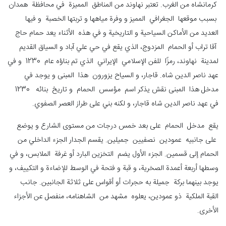
كرمانشاه من الغرب. تعتبر نهاوند من المناطق المميزة في محافظة همدان
بسبب موقعها الجغرافي المميز و وفرة مياهها و تربتها الخصبة و فيها
العديد من الأماكن السياحية و التاريخية و في هذه الأثناء يعد حمام حاج
آقا تراب أو الحمام المزدوج، الذي يقع في حي علي آباد و السياق القديم
لمدينة نهاوند، رمزًا للفن الإسلامي الإيراني الذي تم بناؤه عام 1230 و في
عهد ناصر الدين شاه. قاجار، و السياح يزورون هذا المبنى و يوجد في
مدخل هذا المبنى نقش يذكر اسم مؤسس الحمام و تاريخ بنائه 1230
في عهد ناصر الدين شاه قاجار، و لكنه بني على طراز العصر الصفوي.
يقع مدخل الحمام على بعد خمس درجات من مستوى الشارع و يوضع
على جانبيه عمودين نصفيين جميلين. يقسم الجدار الجزء الداخلي من
الحمام إلى قسمين. الجزء الأول يضم التخزين البارد أو غرفة الملابس، و في
وسطها أربعة أعمدة الصخریة، و قبة و فتحة في الوسط للإضاءة و التكييف، و
يوجد بينهما برکة جميلة به حجرات أو أقواس على ثلاثة الجانبين. جانب
القبة الملكية ذو عمودين، يعلوه مشهد من الشاهنامه، منفصل عن الأجزاء
الأخرى.