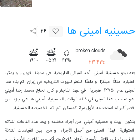
حسینیه‌ امینی ‌ها
26
broken clouds
19:10
05:21
44%
23.41°c
يعد بيتو حسينية أميني أحد المباني التاريخية في مدينة قزوين، و يمكن
اعتباره مثالًا مبتكرًا و ملفتًا للنظر للبيوت التاريخية في إيران. تم بناء هذا
المبنى عام 1275 هجرية في عهد القاجار و كان الحاج محمد رضا أميني
هو صاحب هذا المبنى في ذلك الوقت. الحسينية أميني ها هي جزء من
قصر أكبر تم استخدامه لأول مرة كمسكن ثم تم تخصيصه للحسينية.
يتكون بيت و حسينية أميني من أجزاء مختلفة و يعد عدد القاعات الثلاثة
المتوازية لهذا المبنى من أجمل الأجزاء و من بين القياسات الثلاثة
الرئيسية، فإن قاعة الأوسط بأبعاد 18×5 متر أكبر من القاعات الأخيرتين و