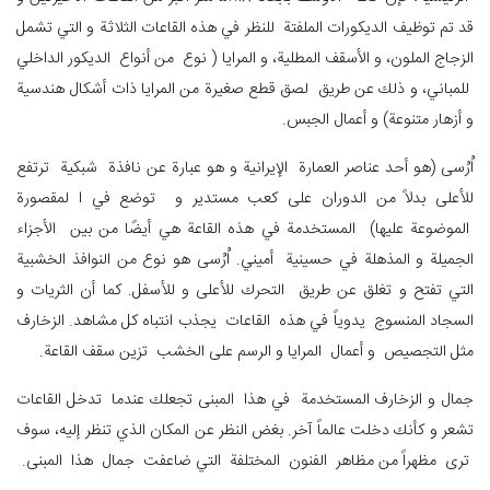
قد تم توظيف الديكورات الملفتة للنظر في هذه القاعات الثلاثة و التي تشمل
الزجاج الملون، و الأسقف المطلية، و المرايا ( نوع من أنواع الديكور الداخلي
للمباني، و ذلك عن طريق لصق قطع صغيرة من المرايا ذات أشكال هندسية
و أزهار متنوعة) و أعمال الجبس.
اُرُسی (هو أحد عناصر العمارة الإيرانية و هو عبارة عن نافذة شبكية ترتفع
للأعلى بدلاً من الدوران على كعب مستدير و توضع في ا لمقصورة
الموضوعة عليها) المستخدمة في هذه القاعة هي أيضًا من بين الأجزاء
الجميلة و المذهلة في حسينية أميني. اُرُسی هو نوع من النوافذ الخشبية
التي تفتح و تغلق عن طريق التحرك للأعلى و للأسفل. كما أن الثريات و
السجاد المنسوج يدوياً في هذه القاعات يجذب انتباه كل مشاهد. الزخارف
مثل التجصيص و أعمال المرايا و الرسم على الخشب تزين سقف القاعة.
جمال و الزخارف المستخدمة في هذا المبنى تجعلك عندما تدخل القاعات
تشعر و كأنك دخلت عالماً آخر. بغض النظر عن المكان الذي تنظر إليه، سوف
ترى مظهراً من مظاهر الفنون المختلفة التي ضاعفت جمال هذا المبنى.