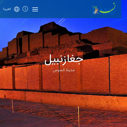
العربية
جغازنبيل
مدینة السوس