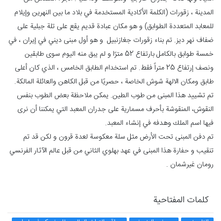
المدينة ، زقورات (الكلمة الأكادية المستخدمة في بلاد ما بين النهرين وإيلام
للمعابد المتعددة الطوابق) و هو مكان عبادة قديم يقع على تلة جبلية على
ضفاف نهر ديز. تم بناء زقورات جغازنبيل و هو أول مبنى ديني في إيران ، في
خمسة طوابق بالكامل بارتفاع 52 مترًا و لم يبق منه الیوم سوى طابقين
ونصف إرتفاع 25 متراً فقط. تم استخدام الطابق الخامس ، الذي كان أعلى
طابق ومكان الالهة شوش الخاصة ، حصريًا من قبل الكاهن والعائلة المالكة.
تم تشييد هذا المبنى من طوب الطين. يمكن ملاحظة بعض الطوب بنفس
النقوش، المنقوشة بأحرف مسمارية على جدران المعبد التي يمكننا أن نرى
فيها اسم الملك وهدفه في إنشاء المعبد.
تم دفن المبنى تحت الأرض مثل سلة معكوسة لعدة قرون و لکن قد تم
تنقیب و حفارة هذا المبنی في عهد بهلوي الثاني من قبل عالم الآثار الفرنسي
رومان غيرشمان .
كلمات المفتاحية