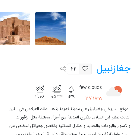
جغازنبيل
22
few clouds
19:08
05:34
14%
37.18°c
الموقع التاريخي جغازنبيل هي مدينة قديمة بناها الملك العيلامي في القرن
الثالث عشر قبل الميلاد. تتكون المدينة من أجزاء مختلفة مثل الزقورات
والأسوار والبوابات والمعابد والمنازل السكنية والقصور وهياكل التخلص من
المياه ولها ثلاثة جدران خارجية ومتوسطة وداخلية. الجزء المقدس من