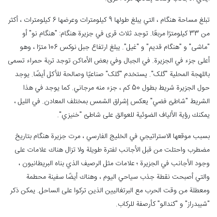
تبلغ مساحة هنگام ، التي يبلغ طولها 9 كيلومترات وعرضها 6 كيلومترات ، أكثر
من 33 كيلومترًا مربعًا. توجد ثلاث قرى في جزيرة هنگام: "هنگام نو" أو
"ماشی" و "هنگام قدیم" و "غیل". يبلغ ارتفاع جبل نوكس 106 مترًا ، وهو
أعلى جزء في الجزيرة. في الجبال وفي بعض الأماكن توجد تربة حمراء تسمى
باللهجة المحلية "گلک". يستخدم "گلک" صناعيًا وصالحة للأكل أيضًا. يوجد
حول الجزيرة شريط بطول 50 كم ، جزء منه مرجاني. كما يوجد في هذا
الشريط "شاطئ فضي" يعكس إشراق الشمس بمختلف المعادن. في الليل ،
يمكنك رؤية الألياف الضوئية للعوالق على شاطئ "خنيزي".
بسبب موقعها الاستراتيجي في الخليج الفارسي ، مرت جزيرة هنگام بتاريخ
مضطرب واحتلت من قبل الأجانب لفترة طويلة ولا تزال هناك علامات على
وجود الأجانب في الجزيرة ؛ علامات مثل الرصيف الذي بناه البريطانيون ،
والتي أصبحت نقطة جذب سياحي اليوم ، وهناك أيضًا سفينة محطمة
ومعطلة من وقت الحرب مع البرتغاليين الذين تركوا على الساحل. يمكن ذكر
"شیبدراز" و "كندالو" كأرصفة للركاب.