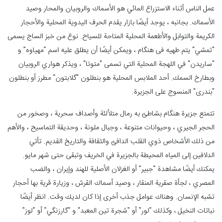
عمل الناس أثناء الاستزراع المائي هو الأسماك والروبيان والمحار وصيد
الأسماك. بجانبه ، يوجد أيضًا بازار يقدم الحرف اليدوية المحلية والأحجار
الكريمة والتوابل والأطعمة المحلية المتاحة للسياح. نوع من خبز الساج يسمى
"تمشي" يتم طهيه فی هنگام ، ويمكن أيضًا أن يطلق عليه اسم "مهياوه" و
"ساريدن" في اللهجة المحلية التي تسمى "متوتا" ، ويذكر هواري الروبيان
وبطارخ السمك. أحد الملابس المحلية هو بنطلون "گلابتون" مطرز أو بنطلون
"بندری" المنسوج على الجزيرة.
تتمتع جزیرة هنگام بشاطئ به رمال متلألئة وأصداف سحرية ، وصخور من
الحجر الجيري ، وحيوانات متنوعة ، وجبال ملونة ، وحديقة التماسيح ، والأهم
من ذلك الأشخاص ذوي القلب الدافئ والثقافة والتاريخ القديم. تأتي
الدلافين إلى المياه المحيطة بالجزيرة في الخريف وتبقى حتى شهر مايو.
يمكنك أيضًا مشاهدة "جبیر" أو الغزلان الأصلية للهند وإيران ، والضب
المصري ، لجأة صقرية المنقار ، وصيد أسماك القرش ، وزيارة قرية بها أحجار
تشبه الإنسان. وهناك عوامل جذب أخرى إذا كان لديك وقت. انظر أيضًا
نباتات النخيل ، وكذلك "لور" أو "شجرة تين المعبد" و "گارزنگي" أو "لوز"