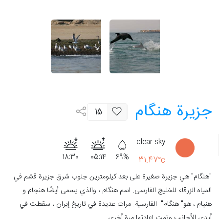
جزيرة هنگام
15
clear sky
18:30
05:14
69%
31.47°c
"هنگام" هي جزيرة صغيرة على بعد كيلومترين جنوب شرق جزيرة قشم في
المياه الزرقاء للخليج الفارسی. اسم هنگام ، والذي يسمى أيضًا هنجام و
هنیام ، هو" هنگام" الفارسية. مرات عديدة في تاريخ إيران ، سقطت في
أيدي الأجانب وتمت إعادتها مرة أخرى.