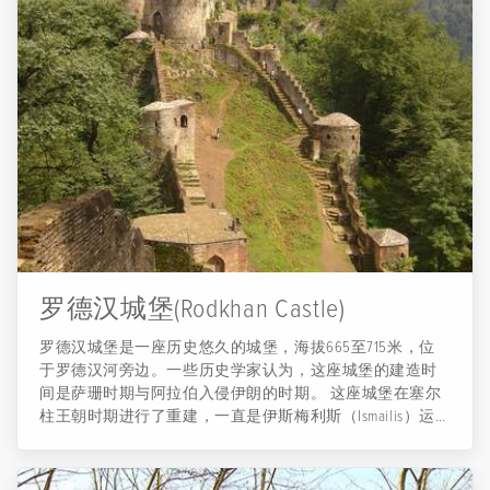
罗德汉城堡(Rodkhan Castle)
罗德汉城堡是一座历史悠久的城堡，海拔665至715米，位
于罗德汉河旁边。一些历史学家认为，这座城堡的建造时
间是萨珊时期与阿拉伯入侵伊朗的时期。 这座城堡在塞尔
柱王朝时期进行了重建，一直是伊斯梅利斯（Ismailis）运
动的基地之一。 在城堡的入口处铭文上（保存在拉什特珍
宝博物馆中）提到该城堡是在公元918年至921年之间为苏丹
·赫萨梅丁·阿米尔·达巴伊·伊本·阿米尔·阿莱丁而重建的。这