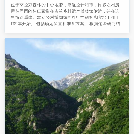
位于萨拉万森林的中心地带，靠近拉什特市，许多农村房
屋从周围的村庄聚集在吉兰乡村遗产博物馆附近，并在这
里得到重建。建立乡村博物馆的可行性研究和实地工作于
1381年开始。 包括确定位置和准备方案。 根据这些研究结
果，这些领域可以分为九个部分，基于该省的文化和建筑
多样性，这些领域包括东部和西部两个主要分支，每个分
支具有四个沿海、平原，山脉和亚山脉。还应该说，在设
计这个博物馆的休息室、餐厅、清真寺和巴扎时，一些问
题已经被考虑到了。 最后，施工作业始于1383年，它于1384
年进入执行阶段。除了农村房屋外，还有吉兰名人博物
馆、清真寺、入口大楼、研究人员论坛、市场、咖啡馆、
传统煤窑、锻造车间、学校和行政、服务大楼和博物馆。
据推测，博物馆的每个部分都将在完工后向公众参观。这
个博物馆展出了不同的农业设备。 此外，博物馆的房屋还
包括传统装饰，其中大部分都是当地人赠送的。 博物馆也
是举办节日和文化聚会的中心。 与该地区相关的传统，如
婚礼仪式、Gile Mard摔跤、varza Jang（意为战斗）和lafand
bazi等，都是博物馆偶尔会举办的最重要和最有趣的仪式。
为了参观这个户外博物馆，当你到达拉什特 - 加兹温高速公
路18公里时，你应该在警察局之前转向萨拉万到Shaft的道
路。 ...