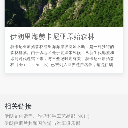
伊朗里海赫卡尼亚原始森林
赫卡尼亚原始森林沿里海海岸线绵延不断，是一处独特的
森林群落。由于该地区处于北温带气候，从新生代地质和
冰河时代遗留下来，与三叠纪时期有关。赫卡尼亚原始森
林（Hyrcanian Forests）已被列入世界遗产名录，这是伊朗第
二项世界自然遗产。海卡尼亚森林已扩展到包括塞姆南、
古洛斯坦、吉兰、马赞达兰、北呼罗珊在内的五个省份，
面积190万公顷（长约800公里，宽约20-70公里），从吉兰
省北部的阿斯塔拉到古洛斯坦省东部的戈利达。该地区既
有原生植物，也有外来植物，生物多样性丰富。森林中最
稀有的树种有乔木、灌木等，还有波斯豹、熊、野山羊、
相关链接
马鹿、各种鸟类。 赫卡尼亚森林分布在古洛斯坦国家公
园、阿卜拉森林、贾汉纳玛森林、布拉森林、阿利梅斯坦
伊朗文化遗产、旅游和手工艺品部 (MCTH)
森林、瓦兹森林、瑙沙赫尔的科尤尔地区、查勒斯的查哈
伊朗伊斯兰共和国旅游与汽车俱乐部
巴格地区、霍什克达兰森林、加什特-埃鲁汗、吉兰的西亚