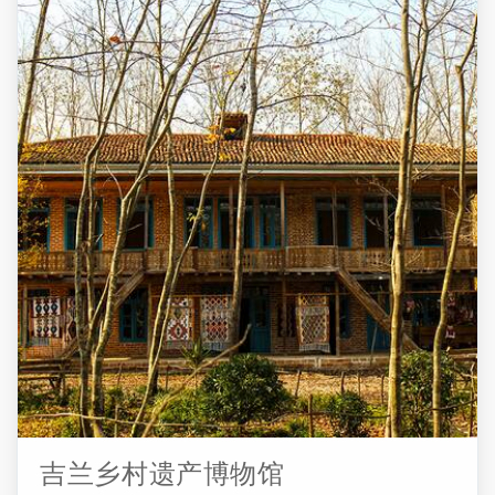
座城堡由两部分组成：位于城堡西部两层的Arg（统治者和
他的后宫所在的地方）和位于二层的军械库的东部（军事
活动和士兵的生活区域） 。城堡墙长1500 m，有65个塔
楼。 砖、石、灰浆和灰泥是该建筑使用的材料。 可以看到
墙壁和塔楼周围遍布陡峭的孔洞，这些孔洞用于射击。 罗
德汉城堡建筑中一个有趣的方面是使用Ogee拱门，不同类
型的拱门以及砖石设计。在通往塔楼的路上，梯子和令人
惊叹的自然风光增加了这座历史古迹的魅力。 ...
吉兰乡村遗产博物馆