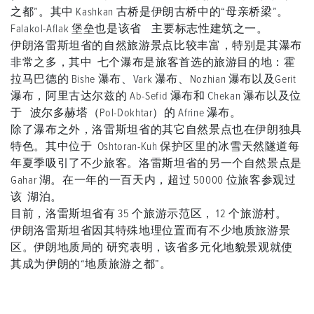
之都”。其中 Kashkan 古桥是伊朗古桥中的“母亲桥梁”。
Falakol-Aflak 堡垒也是该省 主要标志性建筑之一。
伊朗洛雷斯坦省的自然旅游景点比较丰富，特别是其瀑布
非常之多，其中 七个瀑布是旅客首选的旅游目的地：霍
拉马巴德的 Bishe 瀑布、Vark 瀑布、Nozhian 瀑布以及Gerit
瀑布，阿里古达尔兹的 Ab-Sefid 瀑布和 Chekan 瀑布以及位
于 波尔多赫塔（Pol-Dokhtar）的 Afrine 瀑布。
除了瀑布之外，洛雷斯坦省的其它自然景点也在伊朗独具
特色。其中位于 Oshtoran-Kuh 保护区里的冰雪天然隧道每
年夏季吸引了不少旅客。洛雷斯坦省的另一个自然景点是
Gahar 湖。在一年的一百天内，超过 50000 位旅客参观过
该 湖泊。
目前，洛雷斯坦省有 35 个旅游示范区， 12 个旅游村。
伊朗洛雷斯坦省因其特殊地理位置而有不少地质旅游景
区。伊朗地质局的 研究表明，该省多元化地貌景观就使
其成为伊朗的“地质旅游之都”。