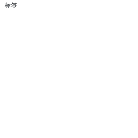
标签
省
添加新评论
您的名字
*
电子邮件
评论：提交的未经认证的评论或提交到已关闭的主题 %subject 的评
*