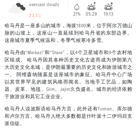
overcast clouds
21%
05:29
19:13
23.3°c
哈马丹是一座多山的城市，海拔1800米，位于阿尔万德山
脉的山坡上，这座山一直延续到哈马丹省的东部边界。
这座城市夏季气候温和，冬季气候寒冷多雪。
哈马丹由“Markazi”和“Shara”，以4个卫星城市和9个农村地
区组成。 哈马丹因其各种历史文化古迹而成为伊朗第六
大历史文化名城，是伊朗最重要的历史文化和旅游城市之
一。 阿维森纳陵墓是这座城市的象征。哈马丹中心广场
以其世界罕见的建筑风格而闻名。当地手工艺品，如陶
器、皮革、地毯、Glim、Jajim久负盛名。城市的经济依赖
于旅游业和其它工业企业。
哈马丹人说波斯语哈马丹方言，此外还有Turman、库尔德
和卢尔方言。哈马丹人绝大多数都是什叶派十二伊玛目支
派信徒。