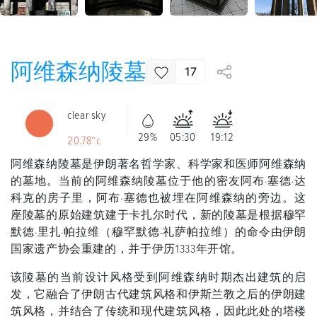
阿维森纳陵墓
17
clear sky
29%
05:30
19:12
20.78°c
阿维森纳陵墓是伊朗著名哲学家、科学家和医师阿维森纳
的墓地。当前的阿维森纳陵墓位于他的密友阿布·塞德·达
科克的房子里，阿布·塞德也被埋在阿维森纳的旁边。这
座陵墓的原始建筑建于卡扎尔时代，新的陵墓是根据穆罕
默德·里扎·帕拉维（穆罕默德-礼萨帕拉维）的命令由伊朗
国家遗产协会重建的，并于伊历1333年开馆。
该陵墓的当前设计风格受到阿维森纳时期杰出建筑的启
发，它融合了伊朗古代建筑风格和伊斯兰教之后的伊朗建
筑风格，并结合了传统和现代建筑风格，因此此处的塔楼