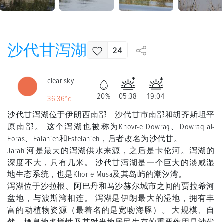
沙代甘泻湖
24
clear sky
20%
05:38
19:04
36.36°c
沙代甘泻湖位于伊朗西南部，沙代甘市南部和胡齐斯坦平
原南部。 这个泻湖也被称为Khovr-e Dowraq、Dowraq al-
Foras、Falahieh和Estelahieh，后者改名为沙代甘。
Jarahi河是最大的泻湖供水来源，之后是卡伦河。泻湖的
深度不大，只有几米。 沙代甘泻湖是一个巨大的淡咸湿
地生态系统，也是Khor-e Musa及其岛屿的潮汐湾。
泻湖位于沙拉根、阿巴丹和马沙赫尔城市之间的贾拉希河
盆地，与波斯湾相连。 泻湖是伊朗最大的湿地，拥有丰
富的动植物资源（最着名的是宽吻海豚）。 大规模、自