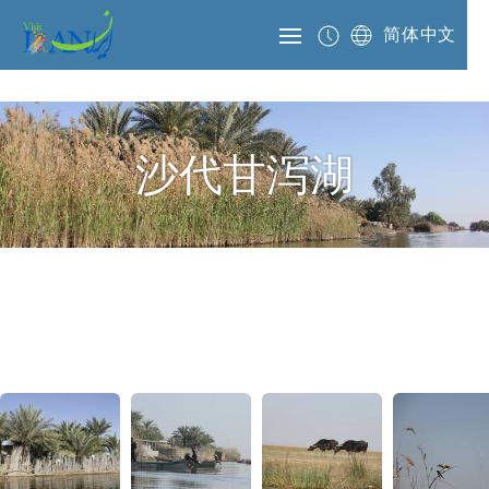
简体中文
沙代甘泻湖