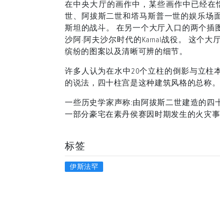
在中央大厅的画作中，某些画作中已经在
世、阿拔斯二世和塔马斯普一世的娱乐场
斯坦的战斗。 在另一个大厅入口的两个插
沙阿·阿夫沙尔时代的Karnal战役。 这
缤纷的图案以及清晰可辨的细节。
许多人认为在水中20个立柱的倒影与立柱
的说法，四十柱宫是这种建筑风格的总称
一些历史学家声称:由阿拔斯二世建造的四十
一部分豪宅在素丹侯赛因时期发生的火灾
标签
伊斯法罕