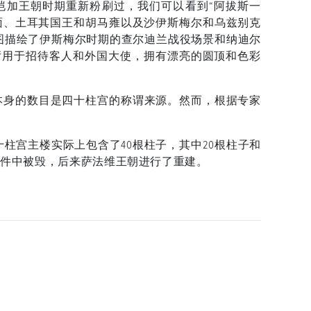
恺加王朝时期重新粉刷过，我们可以看到“阿拔斯一
面、土耳其国王和胡马雍以及沙伊斯梅尔和乌兹别克
图描绘了伊斯梅尔时期的查尔迪兰战役场景和纳迪尔
个大厅用于招待客人和外国大使，拥有漂亮的圆顶和色彩
本身的数目是四十柱宫的称谓来源。然而，根据专家
。
柱宫主楼实际上包含了40根柱子，其中20根柱子和
事件中被毁，后来萨法维王朝进行了重建。