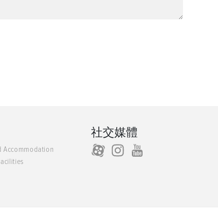
社交媒體
d Accommodation
acilities