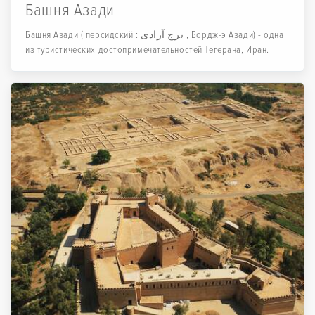
Башня Азади
Башня Азади ( персидский : برج آزادی , Бордж-э Азади) - одна
из туристических достопримечательностей Тегерана, Иран.