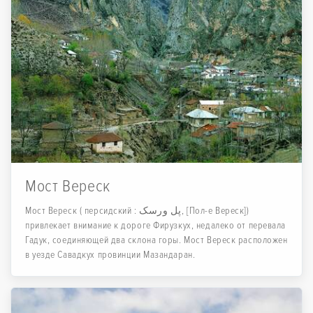
Мост Вереск
Мост Вереск ( персидский : پل ورسک, [Пол-е Вереск])
привлекает внимание к дороге Фирузкух, недалеко от перевала
Гадук, соединяющей два склона горы. Мост Вереск расположен
в уезде Савадкух провинции Мазандаран.