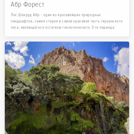
Абр Форест
Лес Шахруд Абр - один из красивейших природных
ландшафтов, самая старая и самая красивая часть гирканского
леса, являющегося остатком геологического 3-го периода.