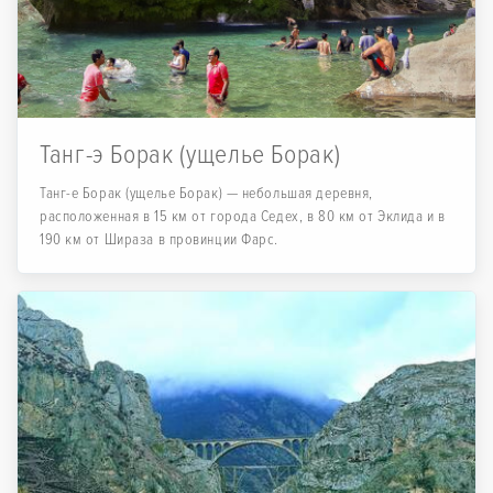
Танг-э Борак (ущелье Борак)
Танг-е Борак (ущелье Борак) — небольшая деревня,
расположенная в 15 км от города Седеx, в 80 км от Эклида и в
190 км от Шираза в провинции Фарс.