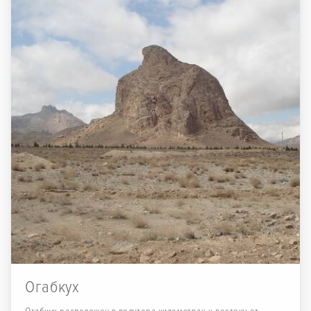
Огабкух