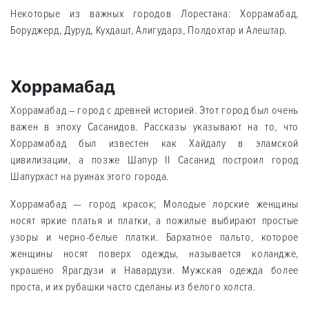
Некоторые из важных городов Лорестана: Хоррамабад,
Боруджерд, Дуруд, Кухдашт, Алигударз, Полдoхтар и Алештар.
Хоррамабад
Хоррамабад – город с древней историей. Этот город был очень
важен в эпоху Сасанидов. Рассказы указывают на то, что
Хоррамабад был известен как Хайдалу в эламской
цивилизации, а позже Шапур II Сасанид построил город
Шапурхаcт на руинах этого города.
Хоррамабад — город красок; Молодые лoрские женщины
носят яркие платья и платки, а пожилые выбирают простые
узоры и черно-белые платки. Бархатное пальто, которое
женщины носят поверх одежды, называется коланджe,
украшено Ярагдузи и Навардузи. Мужская одежда более
проста, и их рубашки часто сделаны из белого холста.