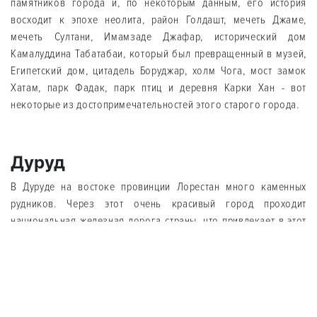
памятников города и, по некоторым данным, его история
восходит к эпохе неолита, район Голдашт, мечеть Джаме,
мечеть Султани, Имамзаде Джафар, исторический дом
Камалуддина Табатабаи, который был превращенный в музей,
Египетский дом, цитадель Боруджар, холм Чога, мост замок
Хатам, парк Фадак, парк птиц и деревня Карки Хан - вот
некоторые из достопримечательностей этого старого города.
Дуруд
В Дуруде на востоке провинции Лорестан много каменных
рудников. Через этот очень красивый город проходит
национальная железная дорога страны, что привлекает в этот
район множество туристов. Животноводство, сельское
хозяйство, промышленность и фабрики являются средствами к
существованию жителей этого города.
Водопад Бишеx, водопад Вахт Саат, озеро Гоxар, набережная
Бабахур, река Цезарь, водопад долины Эспер, перевернутая