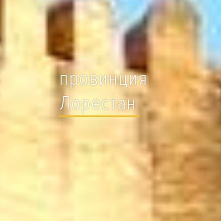
провинция
Лорестан