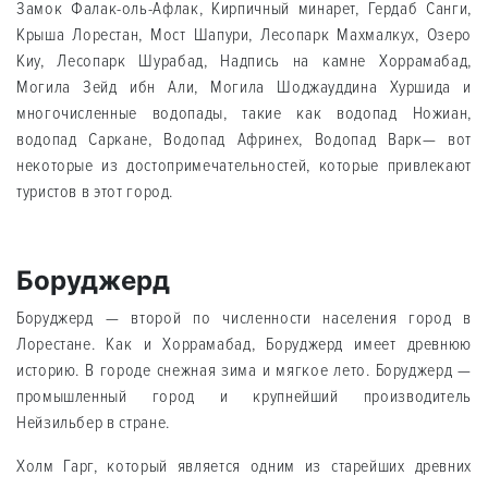
Замок Фалак-оль-Афлак, Кирпичный минарет, Гердаб Санги,
Крыша Лорестан, Мост Шапури, Лесопарк Махмалкух, Озеро
Киу, Лесопарк Шурабад, Надпись на камне Хоррамабад,
Могила Зейд ибн Али, Могила Шоджауддина Хуршида и
многочисленные водопады, такие как водопад Ножиан,
водопад Саркане, Водопад Афринех, Водопад Варк— вот
некоторые из достопримечательностей, которые привлекают
туристов в этот город.
Боруджерд
Боруджерд — второй по численности населения город в
Лорестане. Как и Хоррамабад, Боруджерд имеет древнюю
историю. В городе снежная зима и мягкое лето. Боруджерд —
промышленный город и крупнейший производитель
Нейзильбер в стране.
Холм Гарг, который является одним из старейших древних