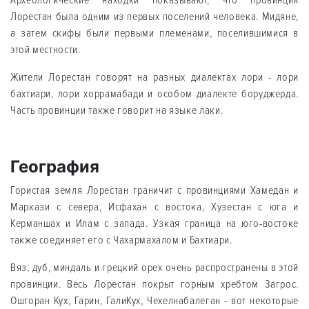
Лорестан была одним из первых поселений человека. Мидяне,
а затем скифы были первыми племенами, поселившимися в
этой местности.
Жители Лорестан говорят на разных диалектах лори - лори
бахтиари, лори хоррамабади и особом диалекте боруджерда.
Часть провинции также говорит на языке лаки.
География
Гористая земля Лорестан граничит с провинциями Хамeдан и
Маркази с севера, Исфахан с востока, Хузестан с юга и
Керманшах и Илам с запада. Узкая граница на юго-востоке
также соединяет его с Чахармахалом и Бахтиари.
Вяз, дуб, миндаль и грецкий орех очень распространены в этой
провинции. Весь Лорестан покрыт горным хребтом Загрос.
Ошторан Кух, Гарин, ГалиКух, Чехeлнабалeган - вот некоторые