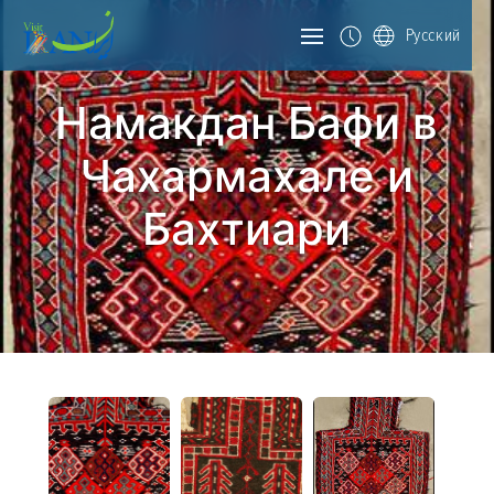
Русский
Намакдан Бафи в
Чахармахале и
Бахтиари