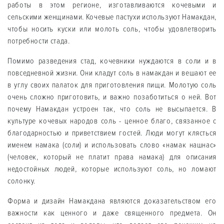
работы в этом регионе, изготавливаются кочевыми и
сельскими женщинами. Кочевые пастухи используют Намакдан,
чтобы носить куски или молоть соль, чтобы удовлетворить
потребности стада.
Помимо разведения стад, кочевники нуждаются в соли и в
повседневной жизни. Они кладут соль в намакдан и вешают ее
в углу своих палаток для приготовления пищи. Молотую соль
очень сложно приготовить, и важно позаботиться о ней. Вот
почему Намакдан устроен так, что соль не высыпается. В
культуре кочевых народов соль - ценное благо, связанное с
благодарностью и приветствием гостей. Люди могут клясться
именем намака (соли) и использовать слово «намак нашнас»
(человек, который не платит права намака) для описания
недостойных людей, которые используют соль, но ломают
солонку.
Форма и дизайн Намакдана являются доказательством его
важности как ценного и даже священного предмета. Он