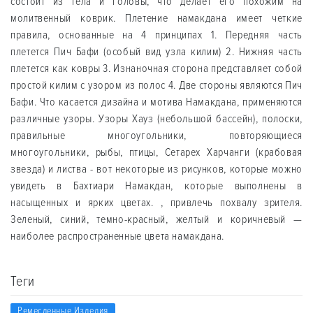
состоит из тела и головы, что делает его похожим на
молитвенный коврик. Плетение намакдана имеет четкие
правила, основанные на 4 принципах 1. Передняя часть
плетется Пич Бафи (особый вид узла килим) 2. Нижняя часть
плетется как ковры 3. Изнаночная сторона представляет собой
простой килим с узором из полос 4. Две стороны являются Пич
Бафи. Что касается дизайна и мотива Намакдана, применяются
различные узоры. Узоры Хауз (небольшой бассейн), полоски,
правильные многоугольники, повторяющиеся
многоугольники, рыбы, птицы, Сетарех Харчанги (крабовая
звезда) и листва - вот некоторые из рисунков, которые можно
увидеть в Бахтиари Намакдан, которые выполнены в
насыщенных и ярких цветах. , привлечь похвалу зрителя.
Зеленый, синий, темно-красный, желтый и коричневый —
наиболее распространенные цвета намакдана.
Теги
Ремесленные Изделия