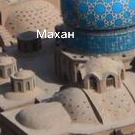
Махан