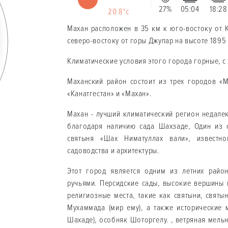
27%
05:04
18:28
20.8°c
Махан расположен в 35 км к юго-востоку от 
северо-востоку от горы Джупар на высоте 1895
Климатические условия этого города горные, с
Маханский район состоит из трех городов «М
«Канатгестан» и «Махан».
Махан - лучший климатический регион недале
благодаря наличию сада Шахзаде, Один из 
святыня «Шах Ниматуллах вали», известн
садоводства и архитектуры.
Этот город является одним из летних райо
ручьями. Персидские сады, высокие вершины 
религиозные места, такие как святыни, свят
Мухаммада (мир ему), а также исторические 
Шахаде), особняк Шоторгелу. , ветряная мель