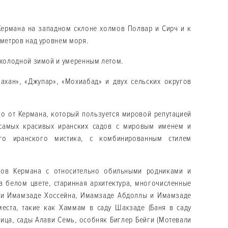
Кермана на западном склоне холмов Полвар и Сирч и к
 метров над уровнем моря.
 холодной зимой и умеренным летом.
ахан», «Джупар», «Мохиабад» и двух сельских округов
ко от Кермана, который пользуется мировой репутацией
самых красивых иранских садов с мировым именем и
ого иранского мистика, с комбинированным стилем
нов Кермана с относительно обильными родниками и
в белом цвете, старинная архитектура, многочисленные
ыни Имамзаде Хоссейна, Имамзаде Абдоллы и Имамзаде
места, такие как Хаммам в саду Шахзаде (Баня в саду
ница, сады Алави Семь, особняк Биглер Бейги (Мотевали