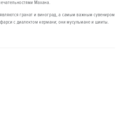
имечательностями Махана.
 являются гранат и виноград, а самым важным сувениром
 фарси с диалектом кермани; они мусульмане и шииты.