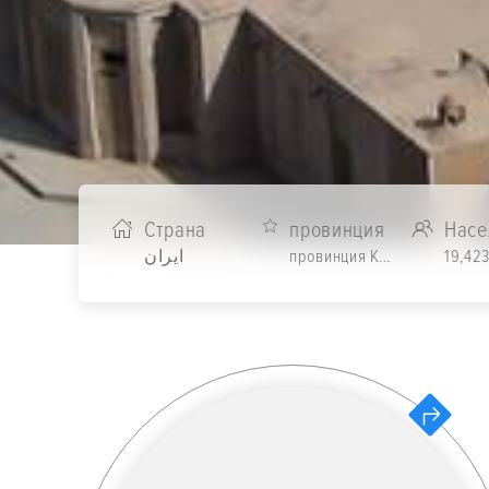
Страна
провинция
Насе
ایران
провинция Керман
19,42