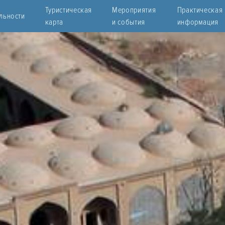
Туристическая
Мероприятия
Практическая
льности
карта
и события
информация