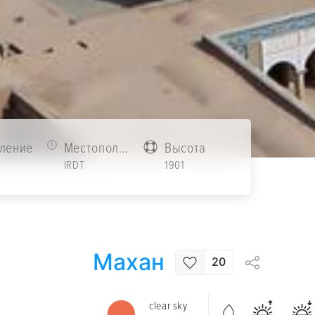
ление
Местоположение
Высота
3
IRDT
1901
Махан
20
clear sky