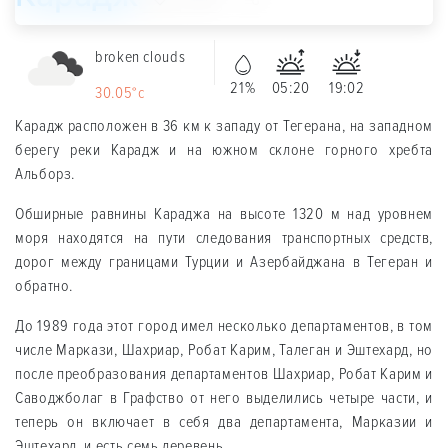
broken clouds
21%
05:20
19:02
30.05°c
Карадж расположен в 36 км к западу от Тегерана, на западном
берегу реки Карадж и на южном склоне горного хребта
Альборз.
Обширные равнины Караджа на высоте 1320 м над уровнем
моря находятся на пути следования транспортных средств,
дорог между границами Турции и Азербайджана в Тегеран и
обратно.
До 1989 года этот город имел несколько департаментов, в том
числе Маркази, Шахриар, Рoбат Карим, Талеган и Эштехард, но
после преобразования департаментов Шахриар, Рoбат Карим и
Савoджбoлаг в Графство от него выделились четыре части, и
теперь он включает в себя два департамента, Марказии и
Эштехард, и есть семь деревень.