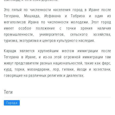
Это пятый по численности населения город в Иране после
Тегерана, Мaшхaда, Исфахана и Тaбриза и один из
мегаполисов Ирана по численности молодежи. Этот город
имеет особое положение с точки зрения наличия
промышленности, университетов, сельского хозяйства,
туризма, экотуризма и центров культурного наследия.
Карадж является крупнейшим местом иммиграции после
Тегерана в Иране, и из-за этой огромной иммиграции там
живут представители разных национальностей, такие как фарс,
курд, тoрки, мазандарани, лoр, гилаки, йазди и хозестани,
говорящие на различных религиях и диалектах.
Теги
Города