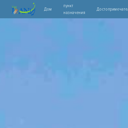
пункт
Дом
Достопримечате
назначения