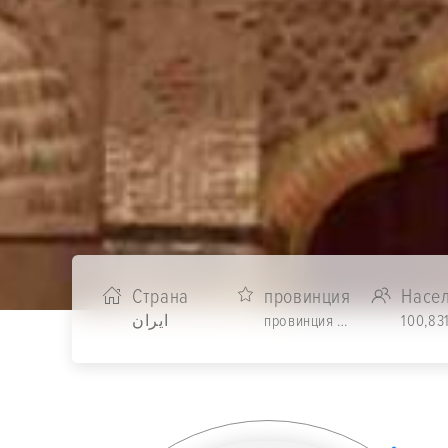
Страна
провинция
Насе
ایران
провинция Фарс
100,83