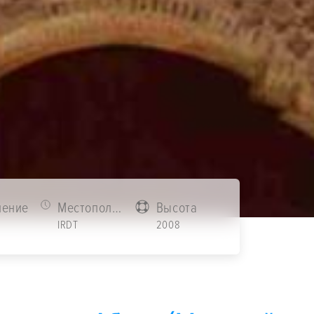
ление
Местоположение
Высота
1
IRDT
2008