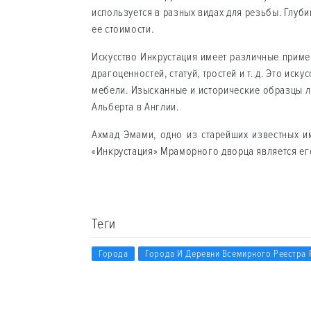
используется в разных видах для резьбы. Глу
ее стоимости.
Искусство Инкрустация имеет различные приме
драгоценностей, статуй, тростей и т. д. Это иск
мебели. Изысканные и исторические образцы л
Альберта в Англии.
Ахмад Эмами, одно из старейших известных и
«Инкрустация» Мраморного дворца является ег
Теги
Города
Города И Деревни Всемирного Реестра