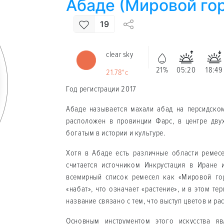
Абаде (Мировой го
19
clear sky
21%
05:20
18:49
21.78°c
Год регистрации 2017
Абаде называется махали абад на персидском
расположен в провинции Фарс, в центре дву
богатым в истории и культуре.
Хотя в Абаде есть различные области ремесе
считается источником Инкрустация в Иране
всемирный список ремесел как «Мировой гор
«набат», что означает «растение», и в этом т
название связано с тем, что выступ цветов и ра
Основным инструментом этого искусства яв