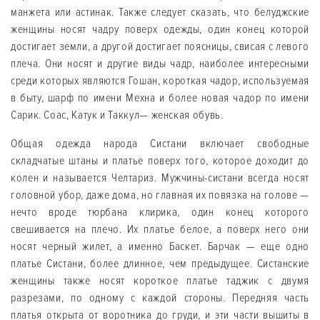
манжета или астинак. Также следует сказать, что белуджские
женщины носят чадру поверх одежды, один конец которой
достигает земли, а другой достигает поясницы, свисая с левого
плеча. Они носят и другие виды чадр, наиболее интересными
среди которых являются Гошан, короткая чадор, используемая
в быту, шарф по имени Мехна и более новая чадор по имени
Сарик. Соас, Катук и Таккул— женская обувь.
Общая одежда народа Систани включает свободные
складчатые штаны и платье поверх того, которое доходит до
колен и называется Челтариз. Мужчины-систани всегда носят
головной убор, даже дома, но главная их повязка на голове —
нечто вроде тюрбана клирика, один конец которого
свешивается на плечо. Их платье белое, а поверх него они
носят черный жилет, а именно Баскет. Барчак — еще одно
платье Систани, более длинное, чем предыдущее. Систанские
женщины также носят короткое платье таджик с двумя
разрезами, по одному с каждой стороны. Передняя часть
платья открыта от воротника до груди, и эти части вышиты в