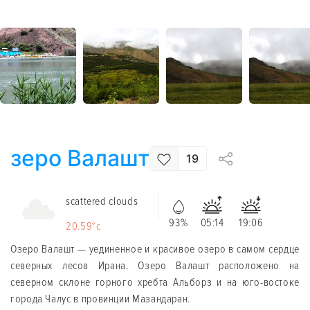
зеро Валашт
19
scattered clouds
93%
05:14
19:06
20.59°c
Озеро Валашт — уединенное и красивое озеро в самом сердце
северных лесов Ирана. Озеро Валашт расположено на
северном склоне горного хребта Альборз и на юго-востоке
города Чалус в провинции Мазандаран.