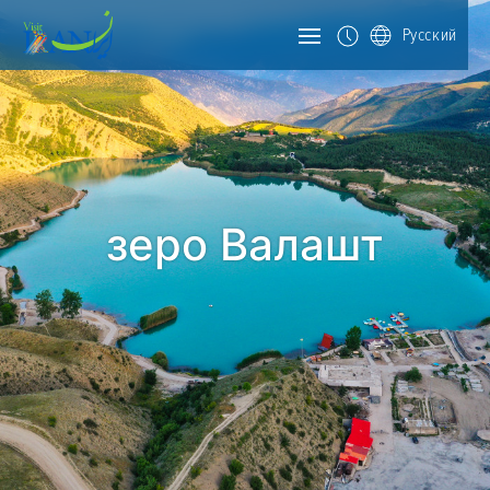
Русский
зеро Валашт