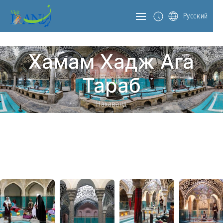
Русский
Хамам Хадж Ага
Тараб
Нахаванд