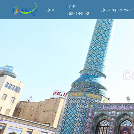
пункт
Дом
Достопримечате
назначения
С