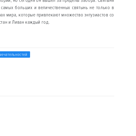
тории, но сегодня он вышел за пределы забора. Святыня
самых больших и величественных святынь не только в
онах мира, которые привлекают множество энтузиастов со
стан и Ливан каждый год.
мечательностей