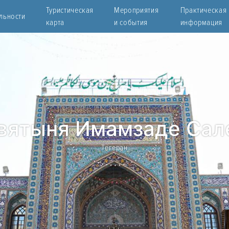
Туристическая
Мероприятия
Практическая
льности
карта
и события
информация
вятыня Имамзаде Сал
Тегеран