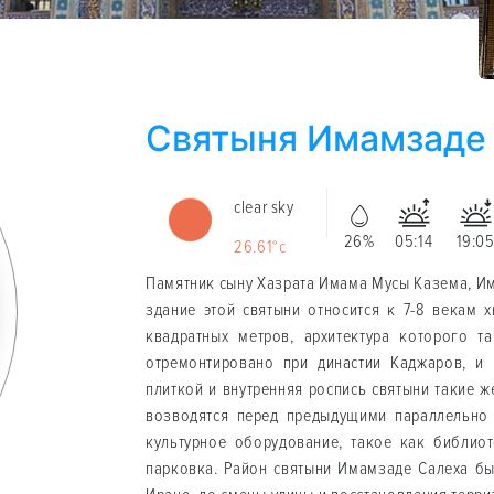
Святыня Имамзаде
clear sky
26%
05:14
19:0
26.61°c
Памятник сыну Хазрата Имама Мусы Казема, Им
здание этой святыни относится к 7-8 векам 
квадратных метров, архитектура которого т
отремонтировано при династии Каджаров, и
плиткой и внутренняя роспись святыни такие ж
возводятся перед предыдущими параллельно 
культурное оборудование, такое как библио
парковка. Район святыни Имамзаде Салеха бы