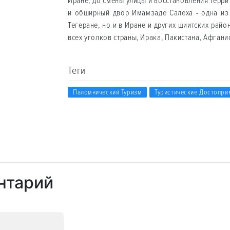
Иране, до смены улицы и восстановления терри
и обширный двор Имамзаде Салеха - одна из 
Тегеране, но и в Иране и других шиитских рай
всех уголков страны, Ирака, Пакистана, Афгани
Теги
Паломнический Туризм
Туристические Достопри
нтарий