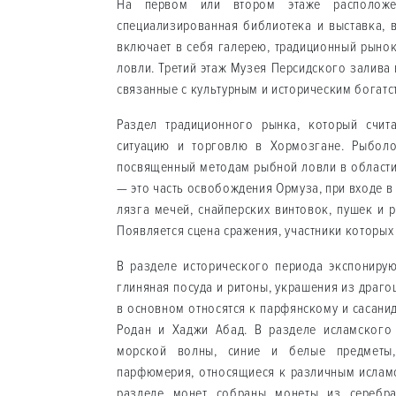
На первом или втором этаже расположен
специализированная библиотека и выставка, 
включает в себя галерею, традиционный рыно
ловли. Третий этаж Музея Персидского залива
связанные с культурным и историческим богатс
Раздел традиционного рынка, который счит
ситуацию и торговлю в Хормозгане. Рыбол
посвященный методам рыбной ловли в области
— это часть освобождения Ормуза, при входе в
лязга мечей, снайперских винтовок, пушек и 
Появляется сцена сражения, участники которых 
В разделе исторического периода экспонирую
глиняная посуда и ритоны, украшения из драг
в основном относятся к парфянскому и сасани
Родан и Хаджи Абад. В разделе исламского 
морской волны, синие и белые предметы,
парфюмерия, относящиеся к различным исламс
разделе монет собраны монеты из серебра