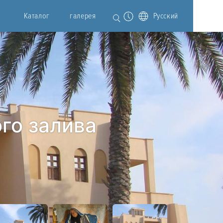
Каталог
галерея
Русский
го залива