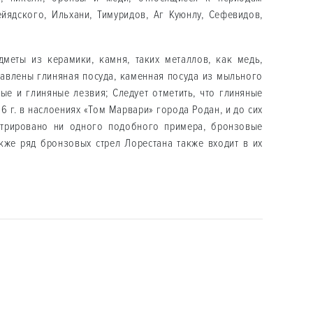
йядского, Ильхани, Тимуридов, Аг Куюнлу, Сефевидов,
меты из керамики, камня, таких металлов, как медь,
тавлены глиняная посуда, каменная посуда из мыльного
ные и глиняные лезвия; Следует отметить, что глиняные
 г. в наслоениях «Том Марвари» города Родан, и до сих
стрировано ни одного подобного примера, бронзовые
акже ряд бронзовых стрел Лорестана также входит в их