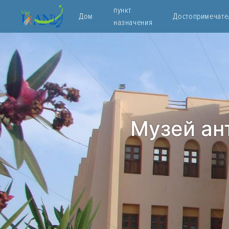
пункт
Дом
Достопримечате
назначения
Музей ан