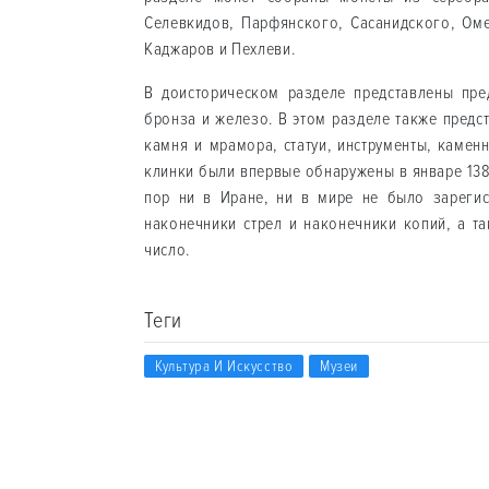
Селевкидов, Парфянского, Сасанидского, Оме
Каджаров и Пехлеви.
В доисторическом разделе представлены пред
бронза и железо. В этом разделе также предс
камня и мрамора, статуи, инструменты, камен
клинки были впервые обнаружены в январе 1386
пор ни в Иране, ни в мире не было зареги
наконечники стрел и наконечники копий, а т
число.
Теги
Культура И Искусство
Музеи