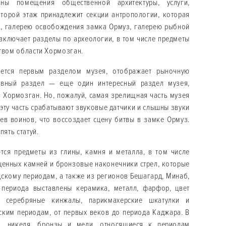
ы помещения общественной архитектуры, услуги,
второй этаж принадлежит секции антропологии, которая
к, галерею освобождения замка Ормуз, галерею рыбной
 включает разделы по археологии, в том числе предметы
твом области Хормозган.
ается первым разделом музея, отображает рыночную
овный раздел — еще один интересный раздел музея,
 Хормозган. Но, пожалуй, самая зрелищная часть музея
 эту часть срабатывают звуковые датчики и слышны звуки
рев воинов, что воссоздает сцену битвы в замке Ормуз.
пять статуй.
тся предметы из глины, камня и металла, в том числе
оценных камней и бронзовые наконечники стрел, которые
дскому периодам, а также из регионов Бешагард, Минаб,
периода выставлены керамика, металл, фарфор, цвет
 серебряные кинжалы, парикмахерские шкатулки и
ким периодам, от первых веков до периода Каджара. В
, никеля, бронзы и меди, относящиеся к периодам