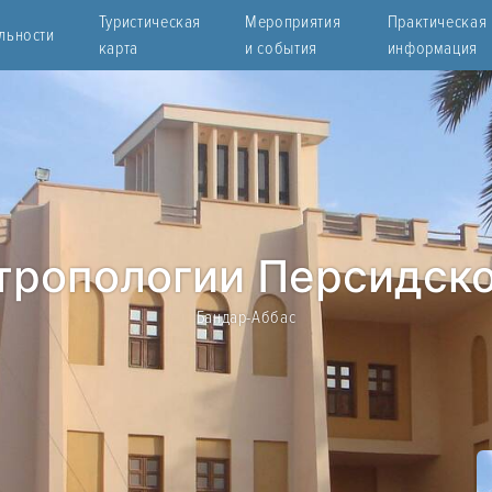
Туристическая
Мероприятия
Практическая
льности
карта
и события
информация
тропологии Персидско
Бандар-Аббас