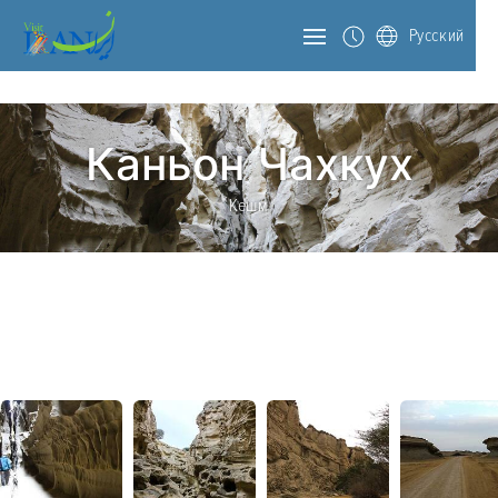
Русский
Каньон Чаxкух
Кешм