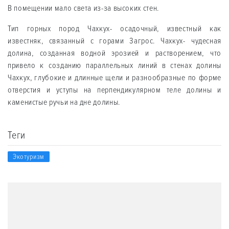
В помещении мало света из-за высоких стен.
Тип горных пород Чаxкух- осадочный, известный как
известняк, связанный с горами Загрос. Чаxкух- чудесная
долина, созданная водной эрозией и растворением, что
привело к созданию параллельных линий в стенах долины
Чаxкух, глубокие и длинные щели и разнообразные по форме
отверстия и уступы на перпендикулярном теле долины и
каменистые ручьи на дне долины.
Теги
Экотуризм