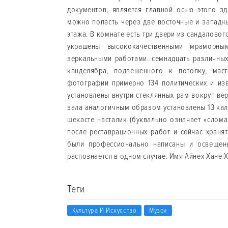
документов, является главной осью этого зд
можно попасть через две восточные и западн
этажа. В комнате есть три двери из сандалово
украшены высококачественными мраморны
зеркальными работами. семнадцать различных
канделябра, подвешенного к потолку, мас
фотографии примерно 134 политических и из
установлены внутри стеклянных рам вокруг вер
зала аналогичным образом установлены 13 кал
шекасте насталик (буквально означает «слома
после реставрационных работ и сейчас храня
были профессионально написаны и освещены 
распознается в одном случае. Имя Айнех Хане Х
Теги
Культура И Искусство
Музеи