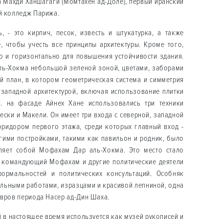
 Махди Ханшагаги (Момтахен ад-Доле), первый иранский
й колледж Парижа.
, - это кирпич, песок, известь и штукатурка, а также
, чтобы учесть все принципы архитектуры. Кроме того,
о и горизонтально для повышения устойчивости здания.
аль-Хокма небольшой зеленой зоной, цветами, заборами
й план, в котором геометрическая система и симметрия
 западной архитектурой, включая использование плитки
я. на фасаде Айнех Хане использовались три техники
ески и Макели. Он имеет три входа с северной, западной
оридором первого этажа, среди которых главный вход -
угими постройками, такими как павильон и родник, было
ляет собой Мофахам Дар аль-Хокма. Это место стало
е командующий Мофахам и другие политические деятели
ормальностей и политических консультаций. Особняк
альными работами, изразцами и красивой лепниной, одна
евров периода Насер ад-Дин Шаха.
 в настоящее время используется как музей рукописей и