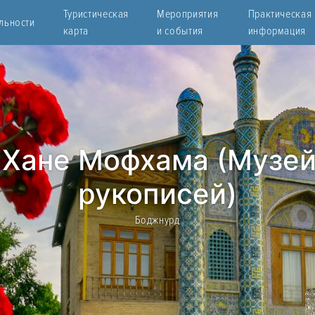
Туристическая
Мероприятия
Практическая
льности
карта
и события
информация
 Хане Мофхама (Музей
рукописей)
Боджнурд