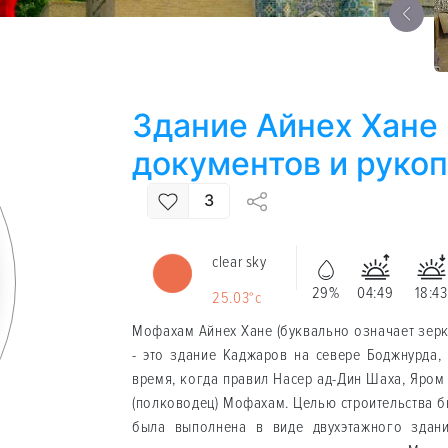
Здание Айнех Хане
документов и рукоп
3
clear sky
29%
04:49
18:43
25.03°c
Мофахам Айнех Хане (буквально означает зер
- это здание Каджаров на севере Боджнурда,
время, когда правил Насер ад-Дин Шаха, Яро
(полководец) Мофахам. Целью строительства б
была выполнена в виде двухэтажного здан