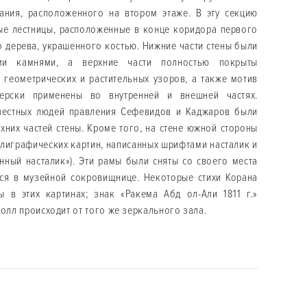
ания, расположенного на втором этаже. В эту секцию
ые лестницы, расположенные в конце коридора первого
го дерева, украшенного костью. Нижние части стены были
ми камнями, а верхние части полностью покрыты
 геометрических и растительных узоров, а также мотив
терски применены во внутренней и внешней частях.
вестных людей правления Сефевидов и Каджаров были
хних частей стены. Кроме того, на стене южной стороны
лиграфических картин, написанных шрифтами насталик и
нный насталик»). Эти рамы были сняты со своего места
тся в музейной сокровищнице. Некоторые стихи Корана
в этих картинах; знак «Ракема Абд ол-Али 1811 г.»
олл происходит от того же зеркального зала.