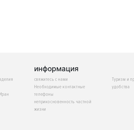
информация
изделия
свяжитесь с нами
Туризм и п
Необходимые контактные
удобства
 Иран
телефоны
неприкосновенность частной
жизни