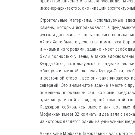
проектированием этого места руководил Мирза
инженер-архитектор, окончивший архитектурны
Строительные материалы, используемые здесь
камень, который использовался в фундаменте
русская древесина использовалась вертикальн
Айнех Хане была отделена от комплекса Дар 
и живыми изгородями. здание имеет свободны
были полностью учтены, а также вдохновлены
Куэрда-Сека, используемой в отделке здани
облицовки плиткой, включая Куэрда-Сека, араб
и восточной сторон, все они заканчиваются к
северный. Это знаменитое здание вместе с др
помещено в большой сад, который представ
административной и придворной комнатой, гд
Каджаров собирались вместе для военных ф
Мофакхам имеет 32 комнаты и два зала с зерк
из которых является одним из уникальных шед
Айнех Хане Мофахам (зеркальный зал), который