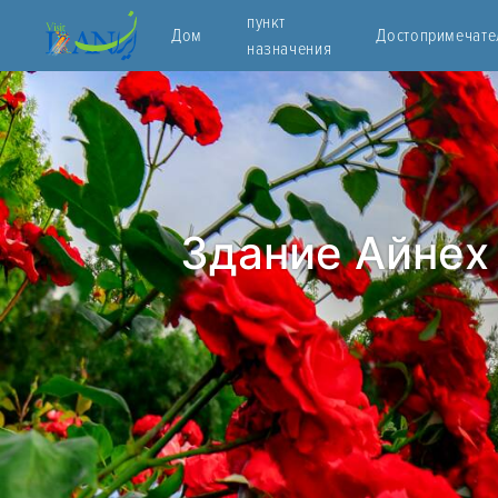
пункт
Дом
Достопримечате
назначения
Здание Айнех