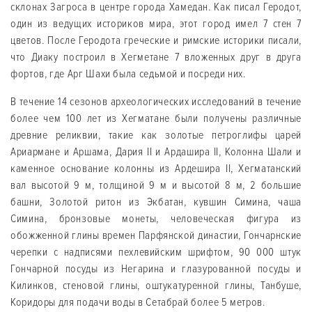
склонах Загроса в центре города Хамедан. Как писал Геродот,
один из ведущих историков мира, этот город имел 7 стен 7
цветов. После Геродота греческие и римские историки писали,
что Диаку построил в Хегметане 7 вложенных друг в друга
фортов, где Арг Шахи была седьмой и посреди них.
В течение 14 сезонов археологических исследований в течение
более чем 100 лет из Хегматане были получены различные
древние реликвии, такие как золотые петроглифы царей
Ариармане и Аршама, Дария II и Ардашира II, Колонна Шали и
каменное основание колонны из Ардешира II, Хегматанский
вал высотой 9 м, толщиной 9 м и высотой 8 м, 2 большие
башни, Золотой ритон из Экбатан, кувшин Симина, чаша
Симина, бронзовые монеты, человеческая фигура из
обожженной глины времен Парфянской династии, Гончарнские
черепки с надписями пехлевийским шрифтом, 90 000 штук
Гончарной посуды из Негарина и глазурованной посуды и
Килинков, стеновой глины, оштукатуренной глины, Танбуше,
Коридоры для подачи воды в Сетабрай более 5 метров.