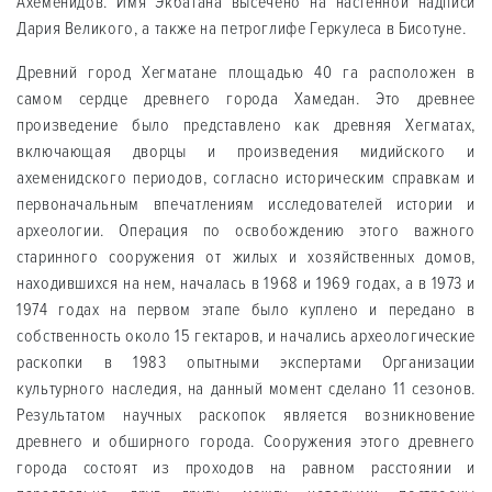
Ахеменидов. Имя Экбатана высечено на настенной надписи
Дария Великого, а также на петроглифе Геркулеса в Бисотуне.
Древний город Хегматане площадью 40 га расположен в
самом сердце древнего города Хамедан. Это древнее
произведение было представлено как древняя Хегматах,
включающая дворцы и произведения мидийского и
ахеменидского периодов, согласно историческим справкам и
первоначальным впечатлениям исследователей истории и
археологии. Операция по освобождению этого важного
старинного сооружения от жилых и хозяйственных домов,
находившихся на нем, началась в 1968 и 1969 годах, а в 1973 и
1974 годах на первом этапе было куплено и передано в
собственность около 15 гектаров, и начались археологические
раскопки в 1983 опытными экспертами Организации
культурного наследия, на данный момент сделано 11 сезонов.
Результатом научных раскопок является возникновение
древнего и обширного города. Сооружения этого древнего
города состоят из проходов на равном расстоянии и