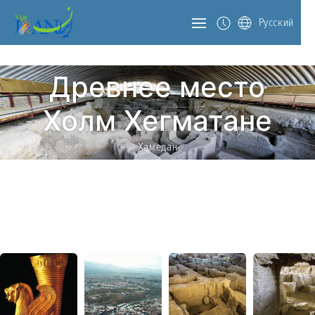
Русский
Древнее место
Холм Хегматане
Хамедан