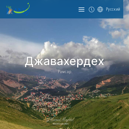
Русский
Джавахердех
Рамсар