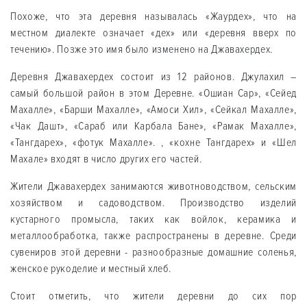
Похоже, что эта деревня называлась «Жаурдех», что на
местном диалекте означает «дех» или «деревня вверх по
течению». Позже это имя было изменено на Джавахердех.
Деревня Джавахердех состоит из 12 районов. Джулахил –
самый большой район в этом Деревне. «Ошиан Сар», «Сейед
Махалле», «Барши Махалле», «Амоси Хил», «Сейкал Махалле»,
«Чак Дашт», «Сараб или Карбала Бане», «Рамак Махалле»,
«Тангдарех», «фотук Махалле». , «кохне Тангдарех» и «Шел
Махале» входят в число других его частей.
Жители Джавахердех занимаются животноводством, сельским
хозяйством и садоводством. Производство изделий
кустарного промысла, таких как войлок, керамика и
металлообработка, также распространены в деревне. Среди
сувениров этой деревни - разнообразные домашние соленья,
женское рукоделие и местный хлеб.
Стоит отметить, что жители деревни до сих пор