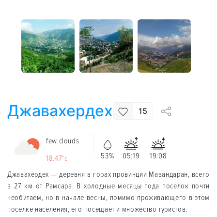
Джавахердех
15
few clouds
53%
05:19
19:08
18.47°c
Джавахердех — деревня в горах провинции Мазандаран, всего
в 27 км от Рамсара. В холодные месяцы года поселок почти
необитаем, но в начале весны, помимо проживающего в этом
поселке населения, его посещает и множество туристов.