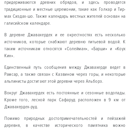
придерживаются древних обрядов, и здесь проводятся
традиционные и местные церемонии, такие как Голкар и Тир-
мах Сиздах-шо. Также календарь местных жителей основан на
галисийском календаре.
В деревне Джавахердех и ее окрестностях есть несколько
источников, которые снабжают деревню питьевой водой. К
таким источникам относятся «Солейман», «Барши» и «Коух
Кин».
Единственный путь сообщения между Джавахерде ведет в
Рамсар, а также связан с Казвином через горы, и некоторые
альпинисты достигают этой деревни через Альборз.
Вокруг Джавахердех есть постоянные и сезонные водопады.
Кроме того, лесной парк Сафаруд расположен в 9 км от
Джавахердех-руд.
Помимо природных достопримечательностей и пейзажей
деревня, в качестве исторического памятника можно