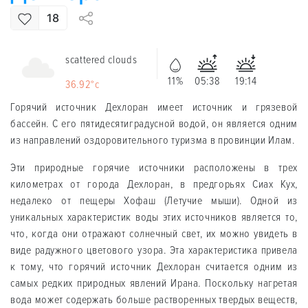
18
scattered clouds
11%
05:38
19:14
36.92°c
Горячий источник Дехлоран имеет источник и грязевой
бассейн. С его пятидесятиградусной водой, он является одним
из направлений оздоровительного туризма в провинции Илам.
Эти природные горячие источники расположены в трех
километрах от города Дехлоран, в предгорьях Сиах Кух,
недалеко от пещеры Хофаш (Летучие мыши). Одной из
уникальных характеристик воды этих источников является то,
что, когда они отражают солнечный свет, их можно увидеть в
виде радужного цветового узора. Эта характеристика привела
к тому, что горячий источник Дехлоран считается одним из
самых редких природных явлений Ирана. Поскольку нагретая
вода может содержать больше растворенных твердых веществ,