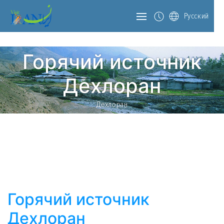
Русский
Горячий источник
Дехлоран
Дехлоран
Горячий источник
Дехлоран