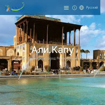
Русский
Али Капу
Исфахан (Всемирный город Ремесленные изделия)