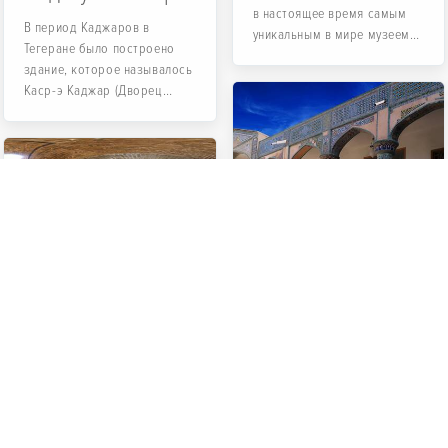
в настоящее время самым
В период Каджаров в
уникальным в мире музеем
Тегеране было построено
воды является «Музей воды»
здание, которое называлось
в городе Йезд.
Каср-э Каджар (Дворец
Каджаров)...
особняк
Мофахам
Здание Рахтшой
особняк Мофахам, самый
Хане (Прачечная)
большой и самый
выдающийся архитектурный
Здание общественной