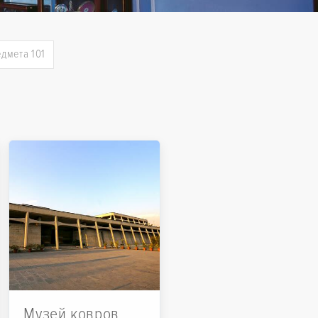
едмета 101
Музей ковров