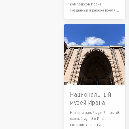
комплексов Ирана,
созданный в разное время и
для разных функций.
Название происходит от
Зала Голестан...
Национальный
музей Ирана
Национальный музей - самый
важный музей в Иране, в
котором хранятся