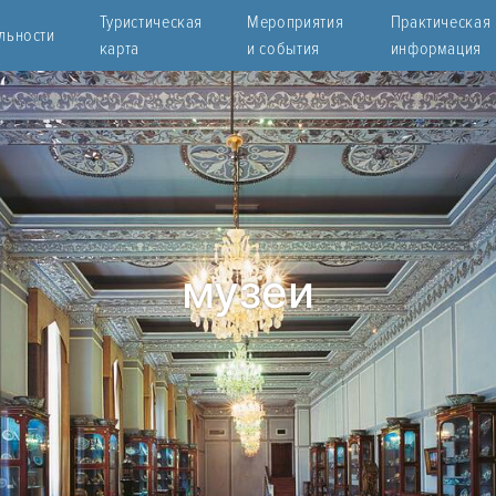
Туристическая
Мероприятия
Практическая
льности
карта
и события
информация
музеи