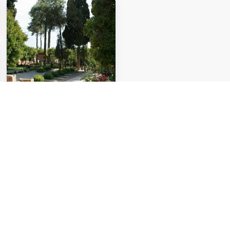
сад Хафт Танан
Сад Хафт Танан — одно из
старейших исторических
мест Шираза. Этот сад,
построенный за столетия до
эпохи Занд...