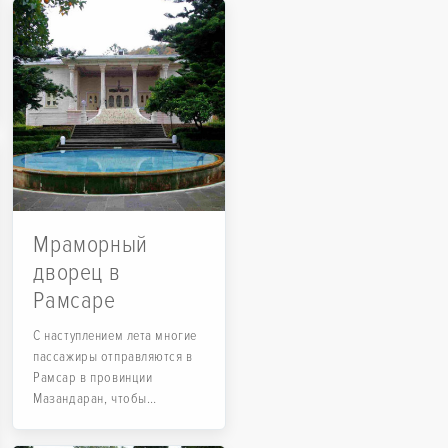
Мраморный
дворец в
Рамсаре
С наступлением лета многие
пассажиры отправляются в
Рамсар в провинции
Мазандаран, чтобы
отдохнуть в густых лесах...