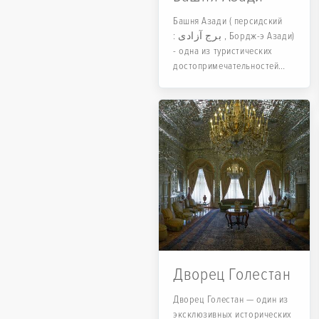
Башня Азади ( персидский
: برج آزادی , Бордж-э Азади)
- одна из туристических
достопримечательностей
Тегерана, Иран.
Дворец Голестан
Дворец Голестан — один из
эксклюзивных исторических