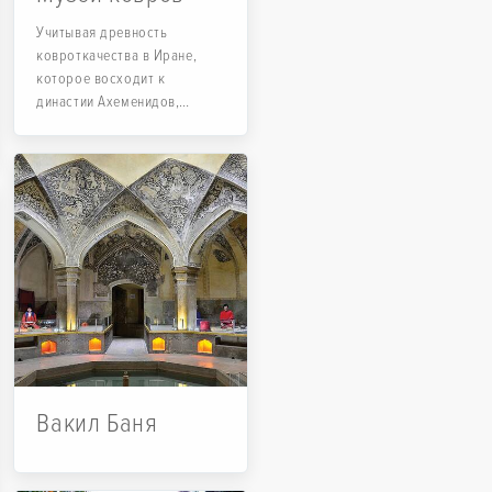
Учитывая древность
ковроткачества в Иране,
которое восходит к
династии Ахеменидов,
необходимость создания
музея была совершенно
очевидной.
Вакил Баня