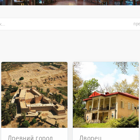
пр
Древний город
Дворец