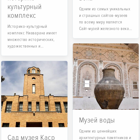
культурный
Одним из самых уникальных
комплекс
и страшных сайтов-музеев
по всему миру является
Историко-культурный
Сайт-музей железного века,
комплекс Ниаварана имеет
древнее кладбище в самом
множество исторических,
сердце земли...
художественных и
природных аспектов,
которые не могут...
Музей воды
Одним из ценнейших
Сад музея Каср
архитектурных памятников и