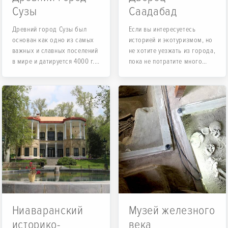
Сузы
Саадабад
Древний город Сузы был
Если вы интересуетесь
основан как одно из самых
историей и экотуризмом, но
важных и славных поселений
не хотите уезжать из города,
в мире и датируется 4000 г.
пока не потратите много
до н.э. (по мнению
денег...
некоторых теоретиков,
около 7000 г. до н.э.).
Ниаваранский
Музей железного
историко-
века