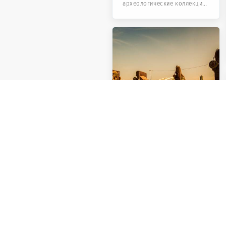
археологические коллекции;
исследования показывают...
(Военный музей)
Культурный центр
Священной
обороны
Хоррaмшaхра
Здание культурного центра