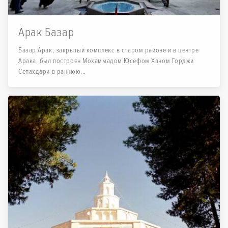
Арак Базар
Базар Арак, закрытый комплекс в старом районе и в центре
Арака, был построен Мохаммадом Юсефом Ханом Горджи
Сепахдари в раннюю...