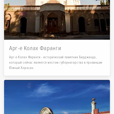
Арг-e Колах Фаранги
Арг-е Колах Фаранги - исторический памятник Бирджанда,
который сейчас является местом губернаторства в провинции
Южный Хорасан.