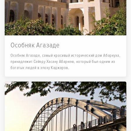
Особняк Агазаде
Особняк Агазаде, самый красивый исторический дом Абаркуха,
принадлежит Сейеду Хасану Абаркею, который был одним из
богатых людей в эпоху Каджаров.