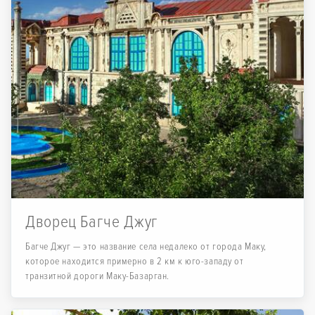
Дворец Багче Джуг
Багче Джуг — это название села недалеко от города Маку,
которое находится примерно в 2 км к юго-западу от
транзитной дороги Маку-Базарган.