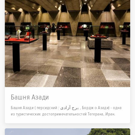
Башня Азади
Башня Азади ( персидский : برج آزادی , Бордж-э Азади) - одна
из туристических достопримечательностей Тегерана, Иран.