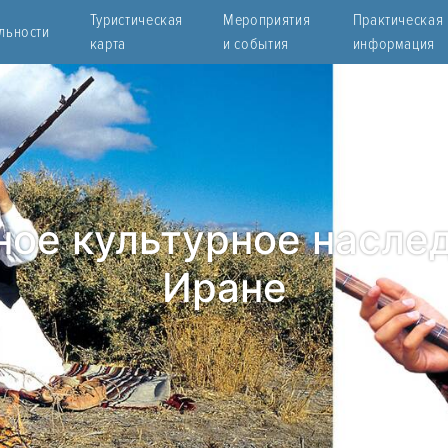
Туристическая
Мероприятия
Практическая
льности
карта
и события
информация
ное культурное насле
Иране