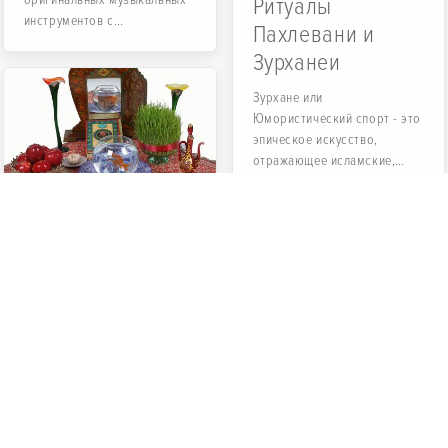
Ритуалы
инструментов с
Пахлевани и
многовековой историей.
Зурханеи
Зурхане или
Юмористический спорт - это
эпическое искусство,
отражающее исламские,
мифические и древние
иранские верования...
Новруз
Новруз — первый день
нового года для иранцев и
некоторых соседних с
Ираном стран. В словаре
Деххода в определении