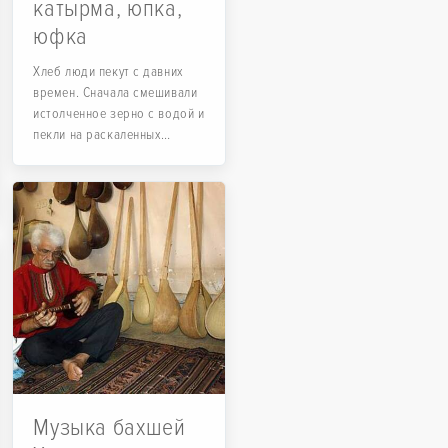
катырма, юпка,
юфка
Хлеб люди пекут с давних
времен. Сначала смешивали
истолченное зерно с водой и
пекли на раскаленных
камнях; затем процесс
выпечки хлеба был завершен
с течением времени и после
открытия новых методов
Музыка бахшей