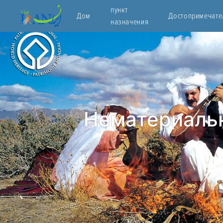
пункт
Дом
Достопримечате
назначения
Нематериаль