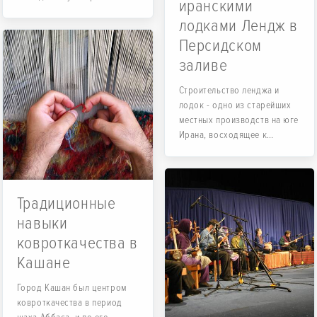
иранскими
видов спорта.
лодками Лендж в
Персидском
заливе
Строительство ленджа и
лодок - одно из старейших
местных производств на юге
Ирана, восходящее к
периоду Афшаридов.
Традиционные
навыки
ковроткачества в
Кашане
Город Кашан был центром
ковроткачества в период