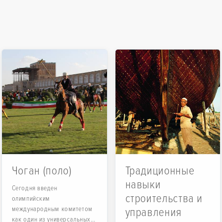
Чоган (поло)
Традиционные
навыки
Сегодня введен
строительства и
олимпийским
международным комитетом
управления
как один из универсальных