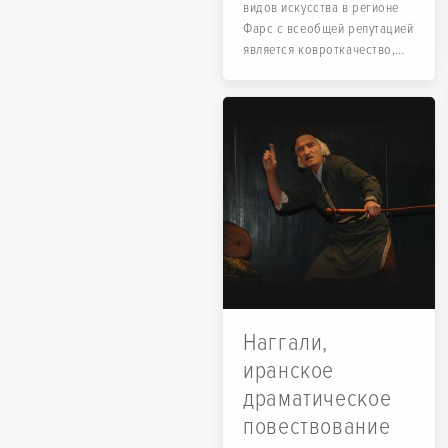
видов искусства в регионе
Фарс с всеобщей репутацией
является ковроткачество,
известное как ковер Фарс.
Наггали,
иранское
драматическое
повествование