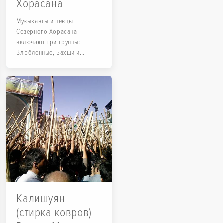
Хорасана
Музыканты и певцы
Северного Хорасана
включают три группы:
Влюбленные, Бахши и
Левелер (Лути); играя на
таких инструментах, как
каманче, дотар...
Калишуян
(стирка ковров)