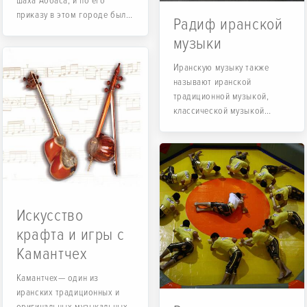
шаха Аббаса, и по его
приказу в этом городе было
Радиф иранской
основано множество
музыки
ковроткацких мастерских.
Иранскую музыку также
называют иранской
традиционной музыкой,
классической музыкой
Ирана и иногда
инструментальной музыкой
Ирана.
Искусство
крафта и игры с
Камантчех
Камантчех— один из
иранских традиционных и
оригинальных музыкальных