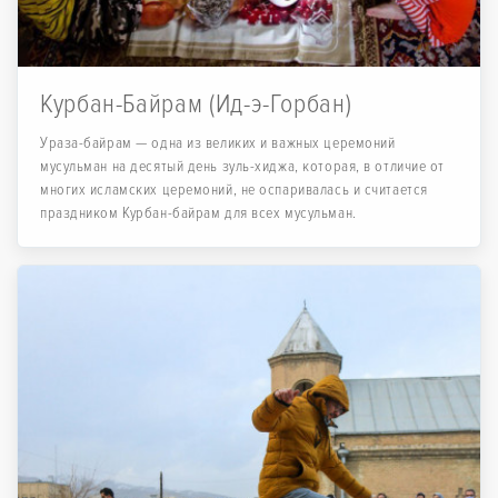
Курбан-Байрам (Ид-э-Горбан)
Ураза-байрам — одна из великих и важных церемоний
мусульман на десятый день зуль-хиджа, которая, в отличие от
многих исламских церемоний, не оспаривалась и считается
праздником Курбан-байрам для всех мусульман.