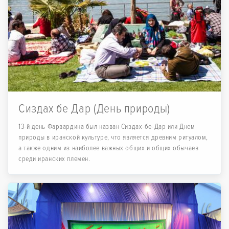
Сиздах бе Дар (День природы)
13-й день Фарвардина был назван Сиздах-бе-Дар или Днем
природы в иранской культуре, что является древним ритуалом,
а также одним из наиболее важных общих и общих обычаев
среди иранских племен.