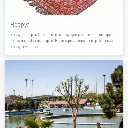
Новруз
Новруз — первый день нового года для иранцев и некоторых
соседних с Ираном стран. В словаре Деххода в определении
Новруза указано...