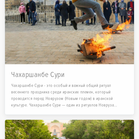
Чахаршанбе Сури
Чахаршанбе Сури - это особый и важный общий ритуал
весеннего праздника среди иранских племен, который
проводится перед Новрузом (Новым годом) в иранской
культуре. Чахаршанбе Сури — один из ритуалов Новруза...