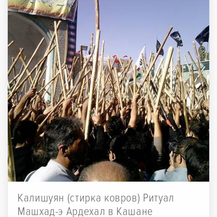
Калишуян (стирка ковров) Ритуал
Машхад-э Ардехал в Кашане