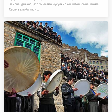
Замана, двенадцатого имама мусульман-шиитов, сына имама
Хасана аль-Аскари...