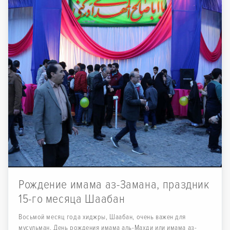
Рождение имама аз-Замана, праздник
15-го месяца Шаабан
Восьмой месяц года хиджры, Шаабан, очень важен для
мусульман. День рождения имама аль-Махди или имама аз-