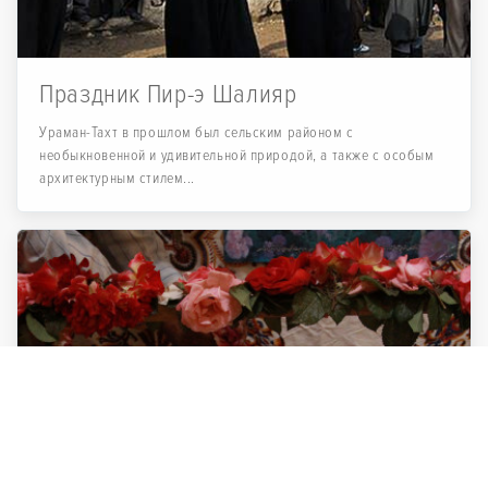
Праздник Пир-э Шалияр
Ураман-Тахт в прошлом был сельским районом с
необыкновенной и удивительной природой, а также с особым
архитектурным стилем...