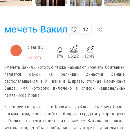
мечеть Вакил
12
clear sky
17%
05:22
18:49
26.93°c
«Мечеть Вакил», которую также называют «Мечеть Солтание»,
является одной из реликвий династии Зандие,
располагавшейся в XII веке в Ширазе, столице Карим-хана
Занда, имя которого включено в список национальных
памятников Ирана.
В истории говорится, что Карим-хан, «Вакил аль-Раая» Ирана,
посылал младенцев, чтобы взбодрить сердца и ускорить руки
рабочих во время строительства мечети Вакиль он прислал
музыкантов, чтобы подбодрить и ускорить деятельность