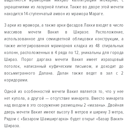
выделяется мраморный Михраб каллиграфии Мокарнас с
украшениями из лазурной плитки. Также во дворе этой мечети
находится 14-ступенчатый амвон из мрамора Мараге.
3 арки из мрамора, а также арки фасадов Лахки входят в число
массивов мечети Вакил в Ширазе. Расположение,
использованное для семицветной облицовки конструкции, а
также интегрированная мраморная кладка из 48 спиральных
колонн, расположенных в 4 ряда по 12, уникальны для города
Шираз. Порог даргаха мечети Вакил имеет изразцовый
потолок, написанный куфическим письмом, и доходит до
восьмигранного Далана. Далан также ведет в зал с 2
коридорами.
Одной из особенностей мечети Вакил является то, что у нее
нет купола, а другой — отсутствие минарета. Вместо минарета
над входом в это сооружение размещены 2 «мазаны». Двойная
дверь мечети Вакил имеют высоту 8 метров и ширину 3 метра,
Рядом с «Базаром Шамширгарха» будет открыт «Базар Вакил»
Шираза.