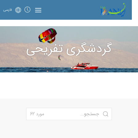
فارسی
گردشگری تفریحی
مورد 62