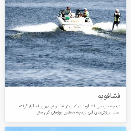
فشافویه
دریاچه تفریحی فشافویه در کیلومتر 18 اتوبان تهران-قم قرار گرفته
است. ورزش‌‏های آبی دریاچه مختصِ روزهای گرم سال...