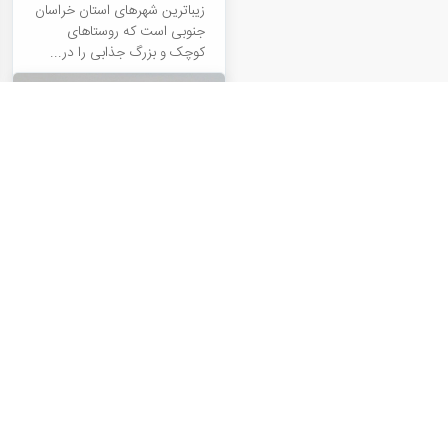
زیباترین شهرهای استان خراسان
جنوبی است که روستاهای
کوچک و بزرگ جذابی را در...
کویر مصر
سکوت اسرار آمیز کویر، شبهای
پرستاره و الهام بخش، بامدادان
شورانگیز و رویایی، غروب
تماشایی آفتاب و بالاخره بهار
پرنقش و نگار کویر همگی جلوه