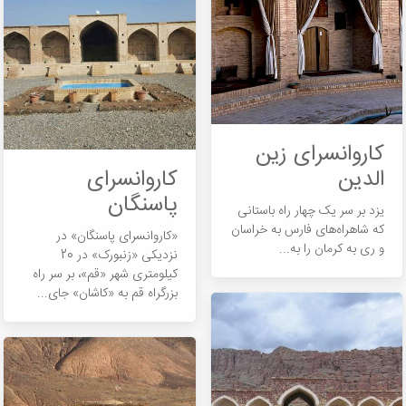
کاروانسرای زین
الدین
کاروانسرای
پاسنگان
یزد بر سر یک چهار راه باستانی
که شاهراه­‌های فارس به خراسان
«کاروانسرای پاسنگان» در
و ری به کرمان را به...
نزدیکی «زنبورک» در 20
کیلومتری شهر «قم»، بر سر راه
بزرگراه قم به «کاشان» جای...