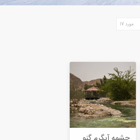
مورد 17
چشمه آبگرم گنو