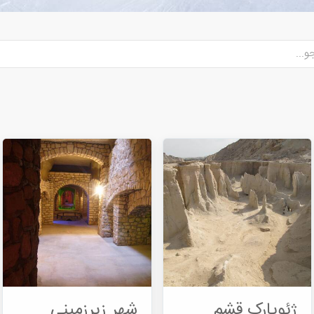
ژئوپارک قشم
شهر زیرزمینی