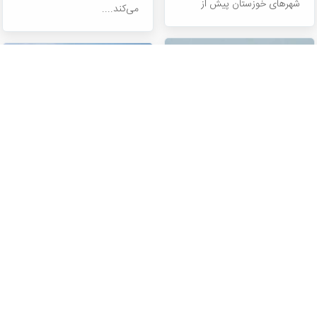
شهرهای خوزستان پیش از
می‌کند....
ورود...
سفر به تفریحی
به دورِ هرمزِ
ترین جزیره ایران
رنگارنگ
روز اول کیش بعد از قشم و
خط ساحلی دریاها و اقیانوس‌ها،
لاوان، سومین جزیره بزرگ
و هم‌چنین خشکی‌های گرفتار در
ایرانی خلیج فارس است اما از
آب که با نام جزیره شناخته
نظر تعداد...
می‌شوند در...