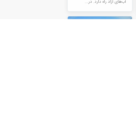
آب‌های آزاد راه دارد. در...
پیست اسکی
خوشاکو
منطقه نمونه گردشگری خوشاکو
در غرب شهر ارومیه واقع شده
این منطقه به دلیل برخورداری
از طبیعت زیبا در فصول بهار و
تابستان و کوهستانهای برفگیر