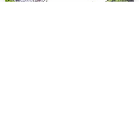
آبشار لاتون
آبشار لاتون یکی از مرتفع‎ترین آبشارهای ایران به شمار می‎رود که در
شهرستان آستارا در غرب استان گیلان...