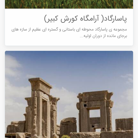
پاسارگاد( آرامگاه کورش کبیر)
مجموعه ی پاسارگاد محوطه ای باستانی و گستره ای عظیم از سازه های
برجای مانده از دوران اولیه...