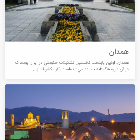
همدان
همدان، اولين پايتخت نخستين تشکيلات حکومتي در ايران بوده، که
در آن دوره هگمتانه ناميده مي‌شده‌است.آثار مکشوفه از...