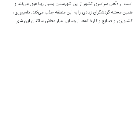
است. راه‌آهن سراسری کشور از این شهرستان بسیار زیبا عبور می‌کند و
همین مسئله گردشگران زیادی را به این منطقه جذب می‌کند. دامپروری،
کشاورزی و صنایع و کارخانه‌ها از وسایل امرار معاش ساکنان این شهر
هستند.
آبشار بیشه، آبشار وقت ساعت، دریاچه‌ی گهر، تفرجگاه باباهور، رود سزار،
آبشار دره‌ی اسپر، دشت لاله‌های واژگون رزستان دورود، کوه پریز، کوه
قارون، تالاب ازگن، غار منو و غار مرده از دیدنی‌های جذاب این شهر هستند.
کوهدشت
نقاشی‌های دوازده‌هزارساله‌ی غار میرملاس و نقش‌های غار هومیان و دیگر
آثار کشف‌شده در این منطقه، قدمت کوهدشت را به سالیان بسیار دور
نسبت می‌دهند. در نوشته‌های حمدالله مستوفی از این شهر به نام کوزشت
یاد شده است. کشاورزی و دامداری شغل اصلی مردم کوهدشت است.
شهر حدود ۳۳۰ اثر تاریخی ثبت‌شده‌ی ملی دارد؛ معبد سرخ دم لری، معبد
سرخ دم لکی، قلعه‌ی زاغه، قلعه‌ی کوهزاد، قلعه‌ی چنگری، نقش‌های