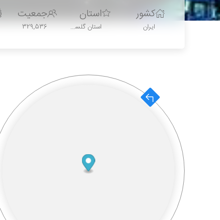
کشور
استان
جمعیت
استان گلستان
ایران
329,536