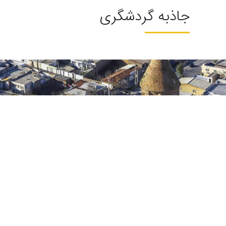
جاذبه گردشگری
 هزار متر از سطح دریا روی شیب کوه در دره ی رودخانه ی...