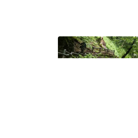
کبودوال، آبشار
ی و مربوط به سده...
در دل منطقه‌ای که به&nbsp;سرزمین آبشارها معروف است؛ آبشاری وجود دارد که بیش از همه، گردشگران و طبیعت...