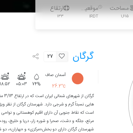
مساحت
موقعیت زمانی
ارتقاع
133
IRDT
1,615
گرگان
27
آسمان صاف
18:52
05:03
74%
26.2°c
گرگان
هایی نسبتاً گرم و شرجی دارد. شهرستان گرگان از نظر وی
است که نقاط جنوبی آن دارای اقلیم کوهستانی و نواحی شم
مرتع، جلگه و دشت، صحرا و شوره زار، دریا و خلیج، رودخ
شهرستان گرگان دارای دو بخش«مرکزی» و «بهاران»، دو 